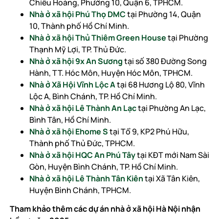
Chiêu Hoàng, Phường 10, Quận 6, TPHCM.
Nhà ở xã hội Phú Thọ DMC
tại Phường 14, Quận
10, Thành phố Hồ Chí Minh.
Nhà ở xã hội Thủ Thiêm Green House
tại Phường
Thạnh Mỹ Lợi, TP. Thủ Đức.
Nhà ở xã hội 9x An Sương
tại số 380 Đường Song
Hành, TT. Hóc Môn, Huyện Hóc Môn, TPHCM.
Nhà ở Xã Hội Vĩnh Lộc A
tại 68 Hương Lộ 80, Vĩnh
Lộc A, Bình Chánh, TP. Hồ Chí Minh.
Nhà ở xã hội Lê Thành An Lạc
tại Phường An Lạc,
Bình Tân, Hồ Chí Minh.
Nhà ở xã hội Ehome S
tại Tổ 9, KP2 Phú Hữu,
Thành phố Thủ Đức, TPHCM.
Nhà ở xã hội HQC An Phú Tây
tại KĐT mới Nam Sài
Gòn, Huyện Bình Chánh, TP. Hồ Chí Minh.
Nhà ở xã hội Lê Thành Tân Kiên
tại Xã Tân Kiên,
Huyện Bình Chánh, TPHCM.
Tham khảo thêm các dự án nhà ở xã hội Hà Nội nhận