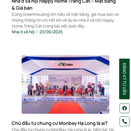
Nhà ở xã hội Happy Home Tràng Cát – Mặt bằng
& Giá bán
Cùng GreenHousing tìm hiểu về mặt bằng, giá mua bán và
những thông tin chi tiết khi về dự án nhà ở xã hội Happy
Home Tràng Cát trong bài viết dưới đây.
Nhà ở xã hội
23/06/2025
ĐĂNG KÝ TƯ VẤN
Chủ đầu tư chung cư Monbay Hạ Long là ai?
Chủ đầu tư chung cư MonBay Hạ Long là ai, tiềm lực tài