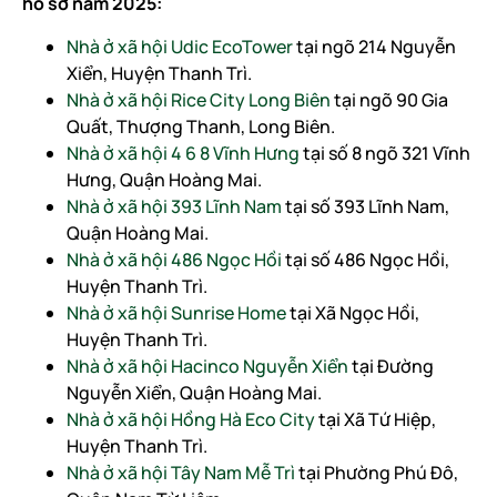
hồ sơ năm 2025:
Nhà ở xã hội Udic EcoTower
tại ngõ 214 Nguyễn
Xiển, Huyện Thanh Trì.
Nhà ở xã hội Rice City Long Biên
tại ngõ 90 Gia
Quất, Thượng Thanh, Long Biên.
Nhà ở xã hội 4 6 8 Vĩnh Hưng
tại số 8 ngõ 321 Vĩnh
Hưng, Quận Hoàng Mai.
Nhà ở xã hội 393 Lĩnh Nam
tại số 393 Lĩnh Nam,
Quận Hoàng Mai.
Nhà ở xã hội 486 Ngọc Hồi
tại số 486 Ngọc Hồi,
Huyện Thanh Trì.
Nhà ở xã hội Sunrise Home
tại Xã Ngọc Hồi,
Huyện Thanh Trì.
Nhà ở xã hội Hacinco Nguyễn Xiển
tại Đường
Nguyễn Xiển, Quận Hoàng Mai.
Nhà ở xã hội Hồng Hà Eco City
tại Xã Tứ Hiệp,
Huyện Thanh Trì.
Nhà ở xã hội Tây Nam Mễ Trì
tại Phường Phú Đô,