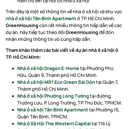
năm trở lên tại nơi có nhà ở xã hội
Trên đây là một số thông tin về nhà ở xã hội và khu vực
nhà ở xã hội Tân Bình Apartment
ở TP. Hồ Chí Minh.
GreenHousing
còn rất nhiều thông tin hấp dẫn về các
dự án, hãy tiếp tục theo dõi
GreenHousing
để đón
nhận những thông tin vô cùng hấp dẫn.
Tham khảo thêm các bài viết về dự án nhà ở xã hội ở
TP. Hồ Chí Minh:
Nhà ở xã hội Dragon E-Home
tại Phường Phú
Hữu, Quận 9, Thành phố Hồ Chí Minh.
Nhà ở xã hội MR1 Eco Green Sài Gòn
tại Quận 7,
Thành phố Hồ Chí Minh.
Nhà ở xã hội Phường Long Tường
tại đường
Trường Lưu, P. Long Trường, TP Thủ Đức, TPHCM.
Nhà ở xã hội Tân Bình Apartment
tại Phường 15,
Quận Tân Bình, TPHCM.
Nhà ở Xã Hội The Western Capital
tại 116 Lý