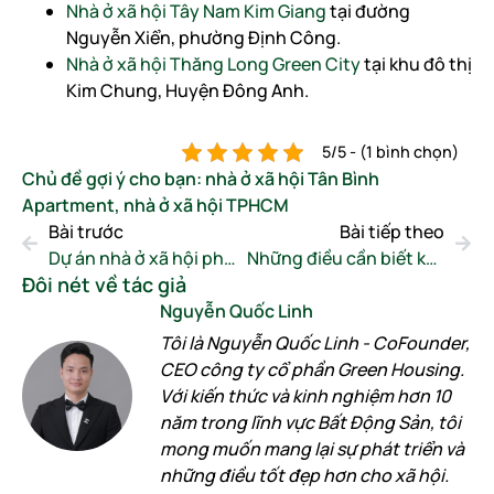
Nhà ở xã hội Tây Nam Kim Giang
tại đường
Nguyễn Xiển, phường Định Công.
Nhà ở xã hội Thăng Long Green City
tại khu đô thị
Kim Chung, Huyện Đông Anh.
5/5 - (1 bình chọn)
Chủ đề gợi ý cho bạn:
nhà ở xã hội Tân Bình
Apartment
,
nhà ở xã hội TPHCM
Bài trước
Bài tiếp theo
Dự án nhà ở xã hội phường Long Trường và những điều cần biết
Những điều cần biết khi mua nhà ở xã hội Thủ Thiêm Green House
Đôi nét về tác giả
Nguyễn Quốc Linh
Tôi là Nguyễn Quốc Linh - CoFounder,
CEO công ty cổ phần Green Housing.
Với kiến thức và kinh nghiệm hơn 10
năm trong lĩnh vực Bất Động Sản, tôi
mong muốn mang lại sự phát triển và
những điều tốt đẹp hơn cho xã hội.