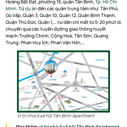
Hoàng Bật Đạt, phường 15, quận Tân Bình,
Tp. Hồ Chí
Minh
. Từ
dự án
đến các quận trung tâm như: Tân Phú,
Gò Vấp, Quận 3, Quận 10, Quận 12, Quận Bình Thạnh,
Quận Thủ Đức, Quận 1,… cư dân chỉ mất từ 5-20 phút di
chuyển qua các tuyến đường giao thông huyết
mạch:Trường Chinh; Cộng Hoà; Tân Sơn; Quang
Trung; Phan Huy Ích; Phan Văn Hớn,…
Vị trí nhà ở xã hội Tân Bình Apartment
Đọc thêm:
Vị trí nhà ở xã hội Tân Bình Apartment