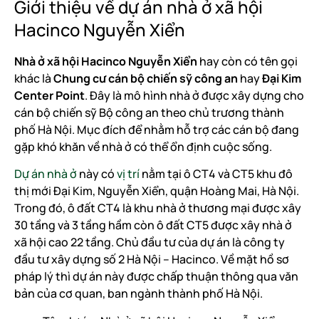
Giới thiệu về dự án nhà ở xã hội
Hacinco Nguyễn Xiển
Nhà ở xã hội Hacinco Nguyễn Xiển
hay còn có tên gọi
khác là
Chung cư cán bộ chiến sỹ công an
hay
Đại Kim
Center Point
. Đây là mô hình nhà ở được xây dựng cho
cán bộ chiến sỹ Bộ công an theo chủ trương thành
phố Hà Nội. Mục đích để nhằm hỗ trợ các cán bộ đang
gặp khó khăn về nhà ở có thể ổn định cuộc sống.
Dự án nhà ở
này có
vị trí
nằm tại ô CT4 và CT5 khu đô
thị mới Đại Kim, Nguyễn Xiển, quận Hoàng Mai, Hà Nội.
Trong đó, ô đất CT4 là khu nhà ở thương mại được xây
30 tầng và 3 tầng hầm còn ô đất CT5 được xây nhà ở
xã hội cao 22 tầng. Chủ đầu tư của dự án là công ty
đầu tư xây dựng số 2 Hà Nội – Hacinco. Về mặt hồ sơ
pháp lý thì dự án này được chấp thuận thông qua văn
bản của cơ quan, ban ngành thành phố Hà Nội.