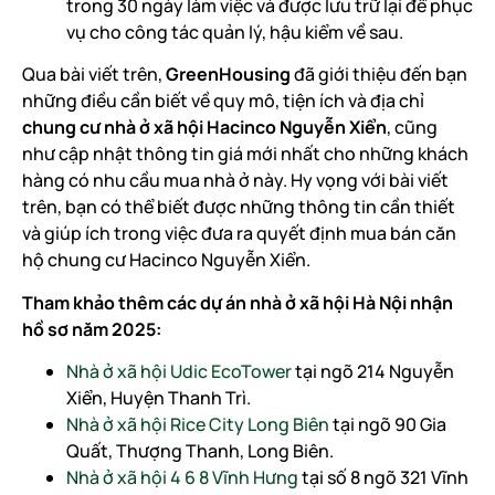
trong 30 ngày làm việc và được lưu trữ lại để phục
vụ cho công tác quản lý, hậu kiểm về sau.
Qua bài viết trên,
GreenHousing
đã giới thiệu đến bạn
những điều cần biết về quy mô, tiện ích và địa chỉ
chung cư nhà ở xã hội Hacinco Nguyễn Xiển
, cũng
như cập nhật thông tin giá mới nhất cho những khách
hàng có nhu cầu mua nhà ở này. Hy vọng với bài viết
trên, bạn có thể biết được những thông tin cần thiết
và giúp ích trong việc đưa ra quyết định mua bán căn
hộ chung cư Hacinco Nguyễn Xiển.
Tham khảo thêm các dự án nhà ở xã hội Hà Nội nhận
hồ sơ năm 2025:
Nhà ở xã hội Udic EcoTower
tại ngõ 214 Nguyễn
Xiển, Huyện Thanh Trì.
Nhà ở xã hội Rice City Long Biên
tại ngõ 90 Gia
Quất, Thượng Thanh, Long Biên.
Nhà ở xã hội 4 6 8 Vĩnh Hưng
tại số 8 ngõ 321 Vĩnh