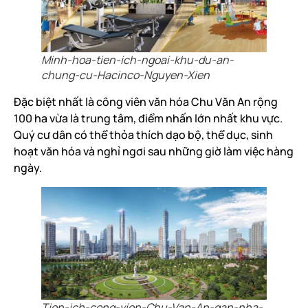
Minh-hoa-tien-ich-ngoai-khu-du-an-
chung-cu-Hacinco-Nguyen-Xien
Đặc biệt nhất là công viên văn hóa Chu Văn An rộng
100 ha vừa là trung tâm, điểm nhấn lớn nhất khu vực.
Quý cư dân có thể thỏa thích dạo bộ, thể dục, sinh
hoạt văn hóa và nghỉ ngơi sau những giờ làm việc hàng
ngày.
Tien-ich-cong-vien-Chu-Van-An-gan-nha-