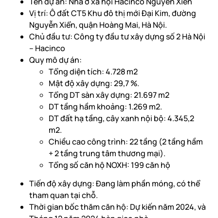
Tên dự án: Nhà ở xã hội Hacinco Nguyễn Xiển
Vị trí: Ô đất CT5 Khu đô thị mới Đại Kim, đường
Nguyễn Xiển, quận Hoàng Mai, Hà Nội.
Chủ đầu tư: Công ty đầu tư xây dựng số 2 Hà Nội
– Hacinco
Quy mô dự án:
Tổng diện tích: 4.728 m2
Mật độ xây dựng: 29,7 %.
Tổng DT sàn xây dựng: 21.697 m2
DT tầng hầm khoảng: 1.269 m2.
DT đất hạ tầng, cây xanh nội bộ: 4.345,2
m2.
Chiều cao công trình: 22 tầng (2 tầng hầm
+ 2 tầng trung tâm thương mại).
Tổng số căn hộ NOXH: 199 căn hộ
Tiến độ xây dựng: Đang làm phần móng, có thể
tham quan tại chỗ.
Thời gian bốc thăm căn hộ: Dự kiến năm 2024, và