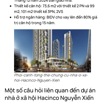
Tháng 12 năm 2024 bàn giao nhà.
Thiết kế căn hộ: 73,6 m2 với thiết kế 2 PN và 99
m2, 101 m2 thiết kế 3PN, 2VS
Hỗ trợ ngân hàng: BIDV cho vay lên đến 80% giá
trị căn hộ trong 15 năm.
Phoi-canh-tong-the-chung-cu-nha-o-xa-
hoi-Hacinco-Nguyen-Xien
Một số câu hỏi liên quan đến dự án
nhà ở xã hội Hacinco Nguyễn Xiển