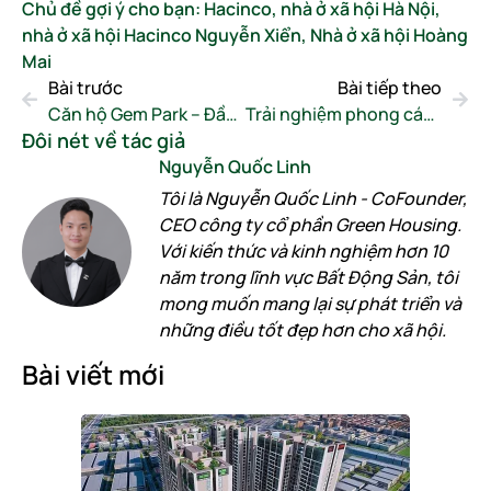
Chủ đề gợi ý cho bạn:
Hacinco
,
nhà ở xã hội Hà Nội
,
nhà ở xã hội Hacinco Nguyễn Xiển
,
Nhà ở xã hội Hoàng
Mai
Bài trước
Bài tiếp theo
Căn hộ Gem Park – Đầu tư an toàn, lợi nhuận ổn định
Trải nghiệm phong cách sống HI LIFE tại căn hộ Gem Park Hải Phòng
Đôi nét về tác giả
Nguyễn Quốc Linh
Tôi là Nguyễn Quốc Linh - CoFounder,
CEO công ty cổ phần Green Housing.
Với kiến thức và kinh nghiệm hơn 10
năm trong lĩnh vực Bất Động Sản, tôi
mong muốn mang lại sự phát triển và
những điều tốt đẹp hơn cho xã hội.
Bài viết mới