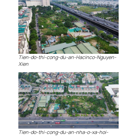
Tien-do-thi-cong-du-an-Hacinco-Nguyen-
Xien
Tien-do-thi-cong-du-an-nha-o-xa-hoi-