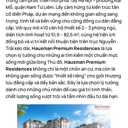
trung tâm phát triển mới phía Tây Hà Nội – phường Đại
Mỗ, quận Nam Từ Liêm. Lấy cảm hứng từ kiến trúc tân
cổ điển Pháp, dự án mang đến không gian sống sang
trọng, tinh tế và bền vững cho cộng đồng cư dân đẳng
cấp. Với quy mô 410 căn hộ thiết kế 2 – 3 phòng ngủ,
diện tích linh hoạt từ 51,9 – 82,5 m², cùng hệ tiện ích
đồng bộ và vị trí kết nối thuận tiện trên trục Nguyễn
Trãi kéo dài,
Hausman Premium Residences
là lựa
chọn lý tưởng cho những ai tìm kiếm một chuẩn mực
sống mới giữa lòng Thủ đô.
Hausman Premium
Residences
không chỉ là một chốn an cư, mà còn là
không gian sống được “thiết kế riêng” cho giới thượng
lưu đẳng cấp và đầy bản sắc. Đây là lựa chọn lý tưởng
dành cho những chủ nhân đề cao giá trị tinh thần,
chất lượng sống vượt trội và tầm nhìn đầu tư dài hạn.