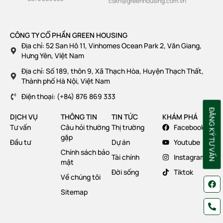
cskh@greenhousing.com.vn
CÔNG TY CỔ PHẦN GREEN HOUSING
Địa chỉ: 52 San Hô 11, Vinhomes Ocean Park 2, Văn Giang,
Hưng Yên, VIệt Nam
Địa chỉ: Số 189, thôn 9, Xã Thạch Hòa, Huyện Thạch Thất,
Thành phố Hà Nội, Việt Nam
Điện thoại: (+84) 876 869 333
ĐĂNG KÝ TƯ VẤN
DỊCH VỤ
THÔNG TIN
TIN TỨC
KHÁM PHÁ
Tư vấn
Câu hỏi thường
Thị trường
Facebook
gặp
Đầu tư
Dự án
Youtube
Chính sách bảo
Tài chính
Instagram
mật
Đời sống
Tiktok
Về chúng tôi
Sitemap