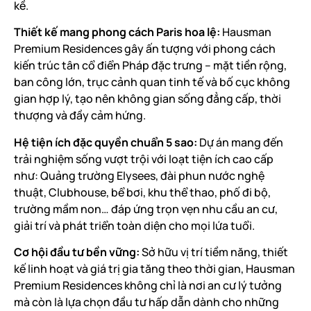
kề.
Thiết kế mang phong cách Paris hoa lệ:
Hausman
Premium Residences gây ấn tượng với phong cách
kiến trúc tân cổ điển Pháp đặc trưng – mặt tiền rộng,
ban công lớn, trục cảnh quan tinh tế và bố cục không
gian hợp lý, tạo nên không gian sống đẳng cấp, thời
thượng và đầy cảm hứng.
Hệ tiện ích đặc quyền chuẩn 5 sao:
Dự án mang đến
trải nghiệm sống vượt trội với loạt tiện ích cao cấp
như: Quảng trường Elysees, đài phun nước nghệ
thuật, Clubhouse, bể bơi, khu thể thao, phố đi bộ,
trường mầm non… đáp ứng trọn vẹn nhu cầu an cư,
giải trí và phát triển toàn diện cho mọi lứa tuổi.
Cơ hội đầu tư bền vững:
Sở hữu vị trí tiềm năng, thiết
kế linh hoạt và giá trị gia tăng theo thời gian, Hausman
Premium Residences không chỉ là nơi an cư lý tưởng
mà còn là lựa chọn đầu tư hấp dẫn dành cho những