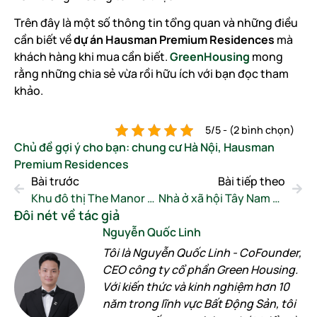
Trên đây là một số thông tin tổng quan và những điều
cần biết về
dự án Hausman Premium Residences
mà
khách hàng khi mua cần biết.
GreenHousing
mong
rằng những chia sẻ vừa rồi hữu ích với bạn đọc tham
khảo.
5/5 - (2 bình chọn)
Chủ đề gợi ý cho bạn:
chung cư Hà Nội
,
Hausman
Premium Residences
Bài trước
Bài tiếp theo
Khu đô thị The Manor Central Park – Mặt bằng và giá bán
Nhà ở xã hội Tây Nam Kim Giang – Mặt bằng & Giá bán
Đôi nét về tác giả
Nguyễn Quốc Linh
Tôi là Nguyễn Quốc Linh - CoFounder,
CEO công ty cổ phần Green Housing.
Với kiến thức và kinh nghiệm hơn 10
năm trong lĩnh vực Bất Động Sản, tôi