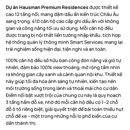
Dự án Hausman Premium Residences
được thiết kế
cao 12 tầng nổi, mang đậm dấu ấn kiến trúc Châu Âu
sang trọng. 410 căn hộ cao cấp ghi dấu ấn với không
gian và công năng tối ưu sử dụng. Mỗi căn hộ đều
được trang bị nội thất liền tường nhập khẩu, tích hợp
hệ thống quản lý thông minh Smart Services, mang lại
trải nghiệm sống hiện đại, tiện nghi và an toàn.
100% căn hộ đều sở hữu ban công đón nắng và gió tự
nhiên, đảm bảo 100% view thoáng, mở rộng tầm nhìn
ra không gian cây xanh và cảnh quan nội khu. Thiết kế
này giúp tối đa hóa ánh sáng tự nhiên, kiến tạo nên
môi trường sống trong lành và thoải mái cho cư dân.
Điểm nổi bật vượt trội của chung cư này là quy hoạch
3 tầng hầm đỗ xe, nhờ đó mỗi căn hộ đều có 1–2 chỗ
đỗ ô tô riêng biệt, giải quyết triệt để bài toán thiếu hụt
chỗ để xe – một trong những nỗi lo phổ biến của cư
dân thành thị.