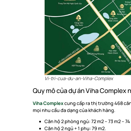
Vi-tri-cua-du-an-Viha-Complex
Quy mô của dự án Viha Complex 
Viha Complex
cung cấp ra thị trường 468 căn 
mọi nhu cầu đa dạng của khách hàng.
Căn hộ 2 phòng ngủ: 72 m2 – 73 m2 – 74
Căn hộ 2 ngủ + 1 phụ: 79 m2.