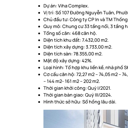
Dự án: Viha Complex.
Vị trí: Số 107 Đường Nguyễn Tuân, Phư
Chủ đầu tư: Công ty CP In và TM Thống
Quy mô: Chung cư 33 tầng nổi, 3 tầng hầ
Tổng số căn: 468 căn hộ.
Diện tích khu đất: 7.432,00 m2.
Diện tích xây dựng: 3.733,00 m2.
Diện tích sàn: 78.355,00 m2.
Mật độ xây dựng: 42%.
Loại hình: Tổ hợp khu liền kề, nhà phố
Cơ cấu căn hộ: 72,27 m2 – 74,05 m2 – 74
– 144 m2- 161 m2 – 202 m2.
Thời gian khởi công: Quý I/2021.
Thời gian bàn giao: Quý III/2024.
Hình thức sở hữu: Sổ hồng lâu dài.