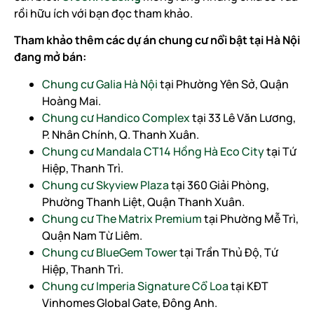
rồi hữu ích với bạn đọc tham khảo.
Tham khảo thêm các dự án chung cư nổi bật tại Hà Nội
đang mở bán:
Chung cư Galia Hà Nội
tại Phường Yên Sở, Quận
Hoàng Mai.
Chung cư Handico Complex
tại 33 Lê Văn Lương,
P. Nhân Chính, Q. Thanh Xuân.
Chung cư Mandala CT14 Hồng Hà Eco City
tại Tứ
Hiệp, Thanh Trì.
Chung cư Skyview Plaza
tại 360 Giải Phòng,
Phường Thanh Liệt, Quận Thanh Xuân.
Chung cư The Matrix Premium
tại Phường Mễ Trì,
Quận Nam Từ Liêm.
Chung cư BlueGem Tower
tại Trần Thủ Độ, Tứ
Hiệp, Thanh Trì.
Chung cư Imperia Signature Cổ Loa
tại KĐT
Vinhomes Global Gate, Đông Anh.