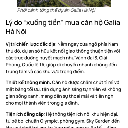
Phối cảnh tổng thể dự án Galia Hà Nội
Lý do “xuống tiền” mua căn hộ Galia
Hà Nội
Vị trí chiến lược đắc địa:
Nằm ngay cửa ngõ phía Nam
thủ đô, dự án sở hữu kết nối giao thông thuận tiện với
các trục đường huyết mạch như Vành đai 3, Giải
Phóng, Quốc lộ 1A, giúp di chuyển nhanh chóng đến
trung tâm và các khu vực trọng điểm.
Thiết kế thông minh:
Căn hộ được chăm chút tỉ mỉ với
mặt bằng tối ưu, tận dụng ánh sáng tự nhiên và không
gian sống xanh, mang đến sự thoải mái và tiện nghi
cho mọi thành viên trong gia đình.
Tiện ích đẳng cấp:
Hệ thống tiện ích nội khu hiện đại,
từ bể bơi chuẩn Olympic, phòng gym, Sky Garden đến
khu vui chơi trẻ em, trường mầm non quốc tế,… đảm