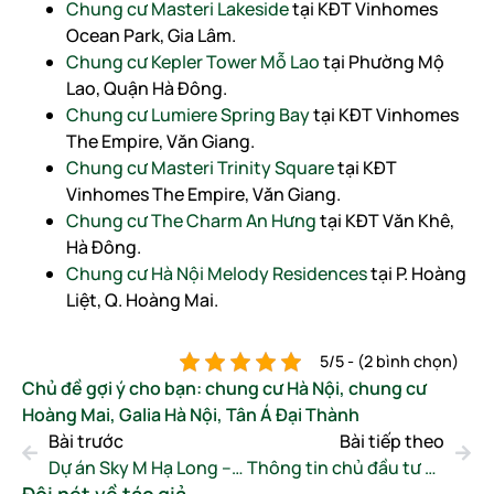
Chung cư Masteri Lakeside
tại KĐT Vinhomes
Ocean Park, Gia Lâm.
Chung cư Kepler Tower Mỗ Lao
tại Phường Mộ
Lao, Quận Hà Đông.
Chung cư Lumiere Spring Bay
tại KĐT Vinhomes
The Empire, Văn Giang.
Chung cư Masteri Trinity Square
tại KĐT
Vinhomes The Empire, Văn Giang.
Chung cư The Charm An Hưng
tại KĐT Văn Khê,
Hà Đông.
Chung cư Hà Nội Melody Residences
tại P. Hoàng
Liệt, Q. Hoàng Mai.
5/5 - (2 bình chọn)
Chủ đề gợi ý cho bạn:
chung cư Hà Nội
,
chung cư
Hoàng Mai
,
Galia Hà Nội
,
Tân Á Đại Thành
Bài trước
Bài tiếp theo
Dự án Sky M Hạ Long – Mặt bằng và giá bán
Thông tin chủ đầu tư Galia Hà Nội – Meyland
Đôi nét về tác giả