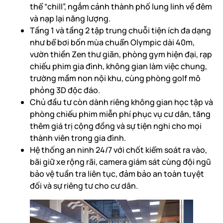
thể “chill”, ngắm cảnh thành phố lung linh về đêm
và nạp lại năng lượng.
Tầng 1 và tầng 2 tập trung chuỗi tiện ích đa dạng
như bể bơi bốn mùa chuẩn Olympic dài 40m,
vườn thiền Zen thư giãn, phòng gym hiện đại, rạp
chiếu phim gia đình, không gian làm việc chung,
trường mầm non nội khu, cùng phòng golf mô
phỏng 3D độc đáo.
Chủ đầu tư còn dành riêng không gian học tập và
phòng chiếu phim miễn phí phục vụ cư dân, tăng
thêm giá trị cộng đồng và sự tiện nghi cho mọi
thành viên trong gia đình.
Hệ thống an ninh 24/7 với chốt kiểm soát ra vào,
bãi giữ xe rộng rãi, camera giám sát cùng đội ngũ
bảo vệ tuần tra liên tục, đảm bảo an toàn tuyệt
đối và sự riêng tư cho cư dân.