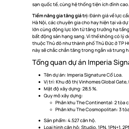
sạn quốc tế, cùng hệ thống tiện ích đỉnh cao
Tiềm năng gia tăng giá trị:
Đánh giá về lực cầ
Hà Nội, các chuyên gia cho hay hiện tại và dự
lớn cùng động lực lớn từ tăng trưởng hạ tầng
bất động sản hạng sang. Vì thế không có lý 
thuộc Thủ đô như thành phố Thủ Đức ở TP HCM
này sẽ chắc chắn tăng trong ngắn và trung h
Tổng quan dự án Imperia Sign
Tên dự án: Imperia Signature Cổ Loa.
Vị trí: Khu đô thị Vinhomes Global Gat
Mật độ xây dựng: 28,5 %.
Quy mô xây dựng:
Phân khu The Continental: 2 tòa că
Phân khu The Cosmopolitan: 3 tòa
Sản phẩm: 4.527 căn hộ.
Loại hình căn hộ: Studio, 1PN, 1PN+1, 2P