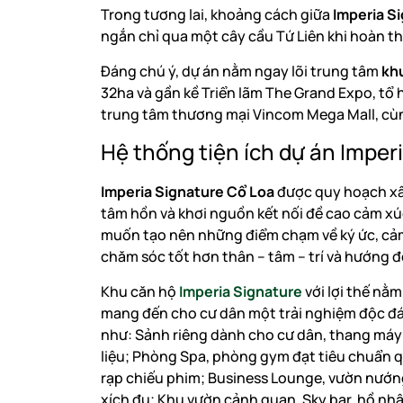
Trong tương lai, khoảng cách giữa
Imperia S
ngắn chỉ qua một cây cầu Tứ Liên khi hoàn th
Đáng chú ý, dự án nằm ngay lõi trung tâm
kh
32ha và gần kề Triển lãm The Grand Expo, tổ
trung tâm thương mại Vincom Mega Mall, cù
Hệ thống tiện ích dự án Imper
Imperia Signature Cổ Loa
được quy hoạch xây
tâm hồn và khơi nguồn kết nối đề cao cảm x
muốn tạo nên những điểm chạm về ký ức, cảm 
chăm sóc tốt hơn thân – tâm – trí và hướng đ
Khu căn hộ
Imperia Signature
với lợi thế nằm
mang đến cho cư dân một trải nghiệm độc đá
như: Sảnh riêng dành cho cư dân, thang máy; 
liệu; Phòng Spa, phòng gym đạt tiêu chuẩn q
rạp chiếu phim; Business Lounge, vườn nướng
xích đu; Khu vườn cảnh quan, Sky bar, hồ nh