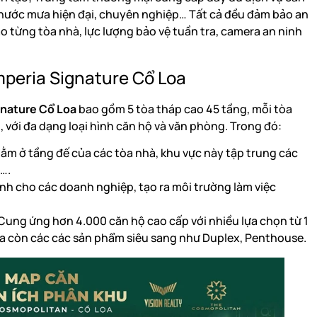
 nước mưa hiện đại, chuyên nghiệp… Tất cả đều đảm bảo an
o từng tòa nhà, lực lượng bảo vệ tuần tra, camera an ninh
mperia Signature Cổ Loa
gnature Cổ Loa
bao gồm 5 tòa tháp cao 45 tầng, mỗi tòa
với đa dạng loại hình căn hộ và văn phòng. Trong đó:
Nằm ở tầng đế của các tòa nhà, khu vực này tập trung các
….
nh cho các doanh nghiệp, tạo ra môi trường làm việc
Cung ứng hơn 4.000 căn hộ cao cấp với nhiều lựa chọn từ 1
ra còn các các sản phẩm siêu sang như Duplex, Penthouse.