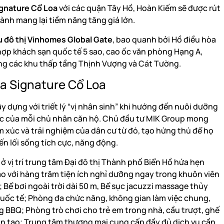
ignature Cổ Loa
với các quận Tây Hồ, Hoàn Kiếm sẽ được rút
ành mang lại tiềm năng tăng giá lớn.
u đô thị Vinhomes Global Gate
, bao quanh bởi Hồ điều hòa
 hợp khách sạn quốc tế 5 sao, cao ốc văn phòng Hạng A,
ng các khu thấp tầng Thịnh Vượng và Cát Tường.
ia Signature Cổ Loa
 dựng với triết lý “vị nhân sinh” khi hướng đến nuôi dưỡng
úc của mỗi chủ nhân căn hộ. Chủ đầu tư MIK Group mong
xúc và trải nghiệm của dân cư từ đó, tạo hứng thú để họ
ến lối sống tích cực, năng động.
 ở vị trí trung tâm Đại đô thị Thành phố Biển Hồ hứa hẹn
o với hàng trăm tiện ích nghỉ dưỡng ngay trong khuôn viên
Bể bơi ngoài trời dài 50 m, Bể sục jacuzzi massage thủy
uốc tế; Phòng đa chức năng, không gian làm việc chung,
 BBQ; Phòng trò chơi cho trẻ em trong nhà, cầu trượt, ghế
ân tạo; Trung tâm thương mại cung cấp đầy đủ dịch vụ cần