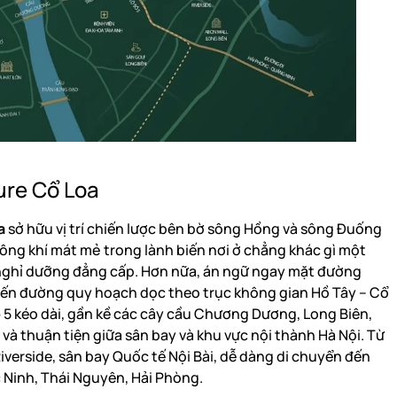
ure Cổ Loa
a
sở hữu vị trí chiến lược bên bờ sông Hồng và sông Đuống
ng khí mát mẻ trong lành biến nơi ở chẳng khác gì một
ỳ nghỉ dưỡng đẳng cấp. Hơn nữa, án ngữ ngay mặt đường
́n đường quy hoạch dọc theo trục không gian Hồ Tây – Cổ
lộ 5 kéo dài, gần kề các cây cầu Chương Dương, Long Biên,
và thuận tiện giữa sân bay và khu vực nội thành Hà Nội. Từ
verside, sân bay Quốc tế Nội Bài, dễ dàng di chuyển đến
 Ninh, Thái Nguyên, Hải Phòng.