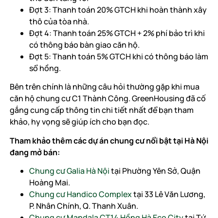
Đợt 3: Thanh toán 20% GTCH khi hoàn thành xây
thô của tòa nhà.
Đợt 4: Thanh toán 25% GTCH + 2% phí bảo trì khi
có thông báo bàn giao căn hộ.
Đợt 5: Thanh toán 5% GTCH khi có thông báo làm
sổ hồng.
Bên trên chính là những câu hỏi thường gặp khi mua
căn hộ chung cư C1 Thành Công. GreenHousing đã cố
gắng cung cấp thông tin chi tiết nhất để bạn tham
khảo, hy vọng sẽ giúp ích cho bạn đọc.
Tham khảo thêm các dự án chung cư nổi bật tại Hà Nội
đang mở bán:
Chung cư Galia Hà Nội
tại Phường Yên Sở, Quận
Hoàng Mai.
Chung cư Handico Complex
tại 33 Lê Văn Lương,
P. Nhân Chính, Q. Thanh Xuân.
Chung cư Mandala CT14 Hồng Hà Eco City
tại Tứ