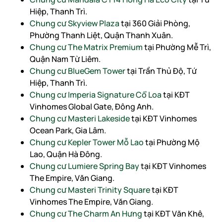
Hiệp, Thanh Trì.
Chung cư Skyview Plaza
tại 360 Giải Phòng,
Phường Thanh Liệt, Quận Thanh Xuân.
Chung cư The Matrix Premium
tại Phường Mễ Trì,
Quận Nam Từ Liêm.
Chung cư BlueGem Tower
tại Trần Thủ Độ, Tứ
Hiệp, Thanh Trì.
Chung cư Imperia Signature Cổ Loa
tại KĐT
Vinhomes Global Gate, Đông Anh.
Chung cư Masteri Lakeside
tại KĐT Vinhomes
Ocean Park, Gia Lâm.
Chung cư Kepler Tower Mỗ Lao
tại Phường Mộ
Lao, Quận Hà Đông.
Chung cư Lumiere Spring Bay
tại KĐT Vinhomes
The Empire, Văn Giang.
Chung cư Masteri Trinity Square
tại KĐT
Vinhomes The Empire, Văn Giang.
Chung cư The Charm An Hưng
tại KĐT Văn Khê,