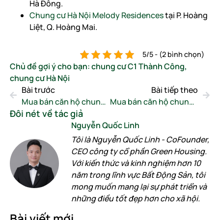
Hà Đông.
Chung cư Hà Nội Melody Residences
tại P. Hoàng
Liệt, Q. Hoàng Mai.
5/5 - (2 bình chọn)
Chủ đề gợi ý cho bạn:
chung cư C1 Thành Công
,
chung cư Hà Nội
Bài trước
Bài tiếp theo
Mua bán căn hộ chung cư T&T Capella và những điều cần biết
Mua bán căn hộ chung cư CT3 Nghĩa Đô & Những điều cần biết
Đôi nét về tác giả
Nguyễn Quốc Linh
Tôi là Nguyễn Quốc Linh - CoFounder,
CEO công ty cổ phần Green Housing.
Với kiến thức và kinh nghiệm hơn 10
năm trong lĩnh vực Bất Động Sản, tôi
mong muốn mang lại sự phát triển và
những điều tốt đẹp hơn cho xã hội.
Bài viết mới