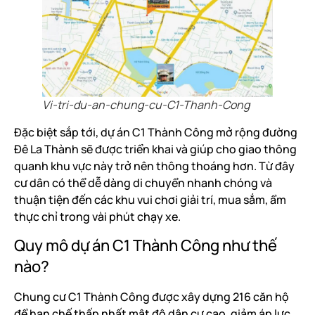
Vi-tri-du-an-chung-cu-C1-Thanh-Cong
Đặc biệt sắp tới, dự án C1 Thành Công mở rộng đường
Đê La Thành sẽ được triển khai và giúp cho giao thông
quanh khu vực này trở nên thông thoáng hơn. Từ đây
cư dân có thể dễ dàng di chuyển nhanh chóng và
thuận tiện đến các khu vui chơi giải trí, mua sắm, ẩm
thực chỉ trong vài phút chạy xe.
Quy mô dự án C1 Thành Công như thế
nào?
Chung cư C1 Thành Công được xây dựng 216 căn hộ
để hạn chế thấp nhất mật độ dân cư cao, giảm áp lực