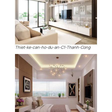
Thiet-ke-can-ho-du-an-C1-Thanh-Cong