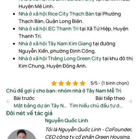
Huyện Mê Linh.
Nhà ở xã hội Rice City Thạch Bàn
tại Phường
Thạch Bàn, Quận Long Biên.
Nhà ở xã hội IEC Thanh Trì
tại Xã Tứ Hiệp, Huyện
Thanh Trì.
Nhà ở xã hội Tây Nam Kim Giang
tại đường
Nguyễn Xiển, phường Định Công.
Nhà ở xã hội Thăng Long Green City
tại khu đô thị
Kim Chung, Huyện Đông Anh.
5/5 - (1 bình chọn)
Chủ đề gợi ý cho bạn:
nhóm nhà ở Tây Nam Mễ Trì
Bài trước
Bài tiếp theo
Mặt bằng dự án Tây Nam Mễ Trì có gì đặc biệt?
Tìm hiểu chủ đầu tư dự án nhà ở Tây Nam Mễ Trì
Đôi nét về tác giả
Nguyễn Quốc Linh
Tôi là Nguyễn Quốc Linh - CoFounder,
CEO công ty cổ phần Green Housing.