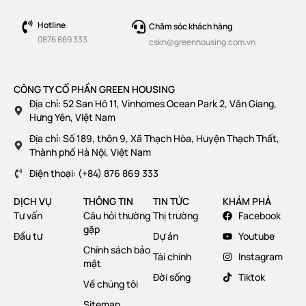
Hotline
Chăm sóc khách hàng
0876 869 333
cskh@greenhousing.com.vn
CÔNG TY CỔ PHẦN GREEN HOUSING
Địa chỉ: 52 San Hô 11, Vinhomes Ocean Park 2, Văn Giang,
Hưng Yên, VIệt Nam
Địa chỉ: Số 189, thôn 9, Xã Thạch Hòa, Huyện Thạch Thất,
Thành phố Hà Nội, Việt Nam
Điện thoại: (+84) 876 869 333
DỊCH VỤ
THÔNG TIN
TIN TỨC
KHÁM PHÁ
Tư vấn
Câu hỏi thường
Thị trường
Facebook
gặp
Đầu tư
Dự án
Youtube
Chính sách bảo
Tài chính
Instagram
mật
Đời sống
Tiktok
Về chúng tôi
Sitemap