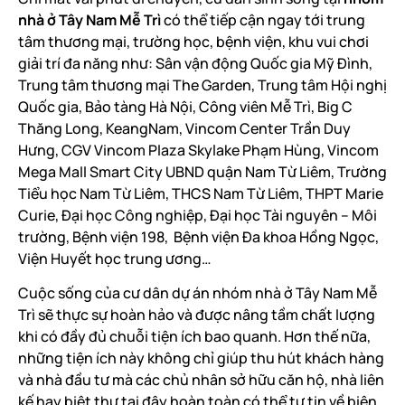
nhà ở Tây Nam Mễ Trì
có thể tiếp cận ngay tới trung
tâm thương mại, trường học, bệnh viện, khu vui chơi
giải trí đa năng như: Sân vận động Quốc gia Mỹ Đình,
Trung tâm thương mại The Garden, Trung tâm Hội nghị
Quốc gia, Bảo tàng Hà Nội, Công viên Mễ Trì, Big C
Thăng Long, KeangNam, Vincom Center Trần Duy
Hưng, CGV Vincom Plaza Skylake Phạm Hùng, Vincom
Mega Mall Smart City UBND quận Nam Từ Liêm, Trường
Tiểu học Nam Từ Liêm, THCS Nam Từ Liêm, THPT Marie
Curie, Đại học Công nghiệp, Đại học Tài nguyên – Môi
trường, Bệnh viện 198, Bệnh viện Đa khoa Hồng Ngọc,
Viện Huyết học trung ương…
Cuộc sống của cư dân dự án nhóm nhà ở Tây Nam Mễ
Trì sẽ thực sự hoàn hảo và được nâng tầm chất lượng
khi có đầy đủ chuỗi tiện ích bao quanh. Hơn thế nữa,
những tiện ích này không chỉ giúp thu hút khách hàng
và nhà đầu tư mà các chủ nhân sở hữu căn hộ, nhà liên
kế hay biệt thự tại đây hoàn toàn có thể tự tin về biên