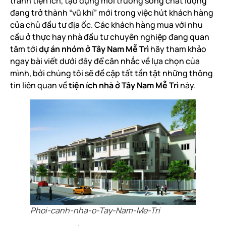
tranh tiện ích, tạo dựng môi trường sống chất lượng
đang trở thành “vũ khí” mới trong việc hút khách hàng
của chủ đầu tư địa ốc. Các khách hàng mua với nhu
cầu ở thực hay nhà đầu tư chuyên nghiệp đang quan
tâm tới
dự án nhóm ở Tây Nam Mễ Trì
hãy tham khảo
ngay bài viết dưới đây để cân nhắc về lựa chọn của
mình, bởi chúng tôi sẽ đề cập tất tần tật những thông
tin liên quan về
tiện ích nhà ở Tây Nam Mễ Trì
này.
Phoi-canh-nha-o-Tay-Nam-Me-Tri