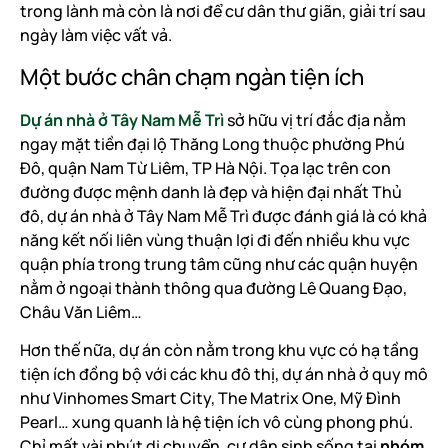
trong lành mà còn là nơi để cư dân thư giãn, giải trí sau
ngày làm việc vất vả.
Một bước chân chạm ngàn tiện ích
Dự án nhà ở Tây Nam Mễ Trì
sở hữu vị trí đắc địa nằm
ngay mặt tiền đại lộ Thăng Long thuộc phường Phú
Đô, quận Nam Từ Liêm, TP Hà Nội. Tọa lạc trên con
đường được mệnh danh là đẹp và hiện đại nhất Thủ
đô, dự án nhà ở Tây Nam Mễ Trì được đánh giá là có khả
năng kết nối liên vùng thuận lợi đi đến nhiều khu vực
quận phía trong trung tâm cũng như các quận huyện
nằm ở ngoại thành thông qua đường Lê Quang Đạo,
Châu Văn Liêm…
Hơn thế nữa, dự án còn nằm trong khu vực có hạ tầng
tiện ích đồng bộ với các khu đô thị, dự án nhà ở quy mô
như Vinhomes Smart City, The Matrix One, Mỹ Đình
Pearl… xung quanh là hệ tiện ích vô cùng phong phú.
Chỉ mất vài phút di chuyển, cư dân sinh sống tại
nhóm