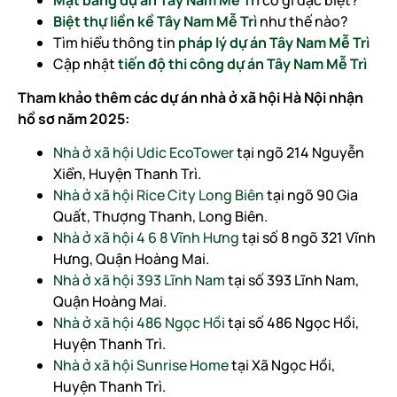
Biệt thự liền kề Tây Nam Mễ Trì
như thế nào?
Tìm hiểu thông tin
pháp lý dự án Tây Nam Mễ Trì
Cập nhật
tiến độ thi công dự án Tây Nam Mễ Trì
Tham khảo thêm các dự án nhà ở xã hội Hà Nội nhận
hồ sơ năm 2025:
Nhà ở xã hội Udic EcoTower
tại ngõ 214 Nguyễn
Xiển, Huyện Thanh Trì.
Nhà ở xã hội Rice City Long Biên
tại ngõ 90 Gia
Quất, Thượng Thanh, Long Biên.
Nhà ở xã hội 4 6 8 Vĩnh Hưng
tại số 8 ngõ 321 Vĩnh
Hưng, Quận Hoàng Mai.
Nhà ở xã hội 393 Lĩnh Nam
tại số 393 Lĩnh Nam,
Quận Hoàng Mai.
Nhà ở xã hội 486 Ngọc Hồi
tại số 486 Ngọc Hồi,
Huyện Thanh Trì.
Nhà ở xã hội Sunrise Home
tại Xã Ngọc Hồi,
Huyện Thanh Trì.