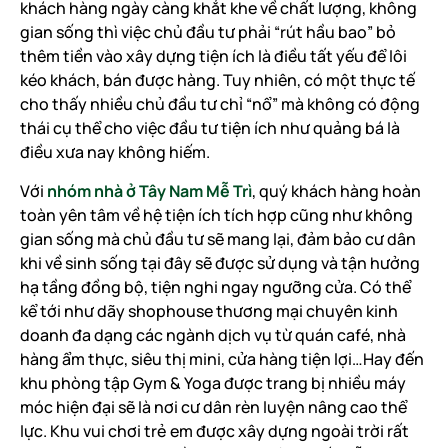
khách hàng ngày càng khắt khe về chất lượng, không
gian sống thì việc chủ đầu tư phải “rút hầu bao” bỏ
thêm tiền vào xây dựng tiện ích là điều tất yếu để lôi
kéo khách, bán được hàng. Tuy nhiên, có một thực tế
cho thấy nhiều chủ đầu tư chỉ “nổ” mà không có động
thái cụ thể cho việc đầu tư tiện ích như quảng bá là
điều xưa nay không hiếm.
Với
nhóm nhà ở Tây Nam Mễ Trì
, quý khách hàng hoàn
toàn yên tâm về hệ tiện ích tích hợp cũng như không
gian sống mà chủ đầu tư sẽ mang lại, đảm bảo cư dân
khi về sinh sống tại đây sẽ được sử dụng và tận hưởng
hạ tầng đồng bộ, tiện nghi ngay ngưỡng cửa. Có thể
kể tới như dãy shophouse thương mại chuyên kinh
doanh đa dạng các ngành dịch vụ từ quán café, nhà
hàng ẩm thực, siêu thị mini, cửa hàng tiện lợi…Hay đến
khu phòng tập Gym & Yoga được trang bị nhiều máy
móc hiện đại sẽ là nơi cư dân rèn luyện nâng cao thể
lực. Khu vui chơi trẻ em được xây dựng ngoài trời rất