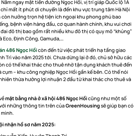
ại. Nằm ngay mặt tiền đường Ngọc Hồi, vị trí giáp Quốc lộ 1A
chỉ mất ít phút di chuyển là đến khu vực trung tâm Hà Nội
n còn hưởng trọn hệ tiện ích ngoại khu phong phú bao
ng, bệnh viện hàng đầu, cơ quan hành chính, khu vui chơi
nh đai đô thị bao gồm rất nhiều khu đô thị có quy mô “khủng”
Hà Eco, Định Công, Gamuda,…
án 486 Ngọc Hồi
còn đến từ việc phát triển hạ tầng giao
 Trì vào năm 2025 tới. Chưa dừng lại ở đó, chủ sở hữu các
 còn có thể khai thác cho thuê nhờ tận dụng khách thuê đến
 là cụm – khu công nghiệp Ngọc Hồi gần kế bên. Có thể nói
hiên thừa hưởng lợi nhuận 2 đầu từ khai thác cho thuê và
 về
mặt bằng nhà ở xã hội 486 Ngọc Hồi
cũng như một số
với những thông tin trên của
GreenHousing
sẽ giúp bạn có
 mình.
ội nhận hồ sơ năm 2025: