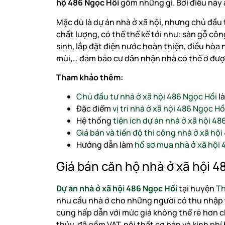
hộ 486 Ngọc Hồi
gồm những gì. Bởi điều này 
Mặc dù là dự án nhà ở xã hội, nhưng chủ đầu
chất lượng, có thể thể kể tới như: sàn gỗ côn
sinh, lắp đặt điện nước hoàn thiện, điều hòa 
mùi,… đảm bảo cư dân nhận nhà có thể ở đượ
Tham khảo thêm:
Chủ đầu tư nhà ở xã hội 486 Ngọc Hồi
là
Đặc điểm
vị trí nhà ở xã hội 486 Ngọc Hồ
Hệ thống
tiện ích dự án nhà ở xã hội 48
Giá bán và tiến độ thi công nhà ở xã hộ
Hướng dẫn làm
hồ sơ mua nhà ở xã hội 
Giá bán căn hộ nhà ở xã hội 4
Dự án nhà ở xã hội 486 Ngọc Hồi
tại huyện
Th
nhu cầu nhà ở cho những người có thu nhập t
cùng hấp dẫn với mức giá không thể rẻ hơn ch
thủy, đã gồm VAT, nội thất cơ bản và kinh phí