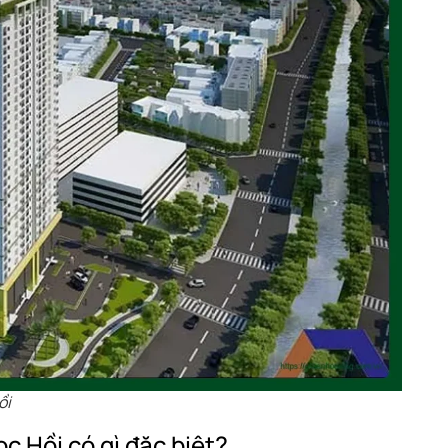
ồi
c Hồi có gì đặc biệt?