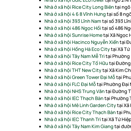
Nhà ở xã hội Udic EcoTower
tại ngõ 214
Nhà ở xã hội Rice City Long Biên
tại ngõ
Nhà ở xã hội 4 6 8 Vĩnh Hưng
tại số 8 ng
Nhà ở xã hội 393 Lĩnh Nam
tại số 393 Lĩ
Nhà ở xã hội 486 Ngọc Hồi
tại số 486 Ng
Nhà ở xã hội Sunrise Home
tại Xã Ngọc 
Nhà ở xã hội Hacinco Nguyễn Xiển
tại Đ
Nhà ở xã hội Hồng Hà Eco City
tại Xã Tứ
Nhà ở xã hội Tây Nam Mễ Trì
tại Phường 
Nhà ở xã hội Rice City Tố Hữu
tại Đường
Nhà ở xã hội THT New City
tại Xã Kim C
Nhà ở xã hội Green Tower Đại Mỗ
tại Ph
Nhà ở xã hội FLC Đại Mỗ
tại Phường Đại
Nhà ở xã hội NHS Trung Văn
tại Đường T
Nhà ở xã hội IEC Thạch Bàn
tại Phường 
Nhà ở xã hội Mê Linh Garden City
tại Xã
Nhà ở xã hội Rice City Thạch Bàn
tại Ph
Nhà ở xã hội IEC Thanh Trì
tại Xã Tứ Hiệ
Nhà ở xã hội Tây Nam Kim Giang
tại đườ