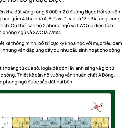
ên khu đất vàng rộng 5.000 m2 ở đường Ngọc Hồi với vốn
bao gồm 4 khu nhà A, B, C và D cao từ 13 – 34 tầng, cung
 tích. Cụ thể, căn hộ 2 phòng ngủ và 1 WC có diện tích
 3 phòng ngủ và 2WC là 77m2.
ết kế thông minh, bố trí cực kỳ khoa học với mục tiêu đem
i nhưng vẫn đáp ứng đầy đủ nhu cầu sinh hoạt cho cộng
 thoáng từ cửa sổ, logia để đón lấy ánh sáng và gió từ
ức sống. Thiết kế căn hộ vuông vắn thuần chất Á Đông,
ác phòng ngủ được sắp đặt hai bên.