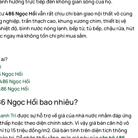
ảnh hưởng trực tiếp đến không gian sống của họ.
 tư
486 Ngọc Hồi
vẫn rất chịu chi bàn giao nội thất vô cùng
g nghiệp, trần thạch cao, khung xương chìm, thiết bị vệ
nhiệt độ, bình nước nóng lạnh, bếp từ, tủ bếp, chậu rửa, hút
c ngay mà không tốn chi phí mua sắm.
 ai?
i
6 Ngọc Hồi
i 486 Ngọc Hồi
486 Ngọc Hồi
86 Ngọc Hồi bao nhiêu?
anh Trì
được sự hỗ trợ về giá của nhà nước nhằm đáp ứng
hấp hoặc theo diện chính sách. Vì vậy giá bán căn hộ vô
ỉ từ 15 triệu đồng/m2. Giá bán tính trên diện tích thông
 bảo trì. Dễ nhận thấy rằng, mức giá này của
căn hộ 486