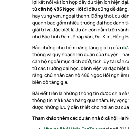
lợi kết nối và tích hợp đầy đủ tiện ích hiện đ
từ
căn hộ 486 Ngọc Hồi
đi đâu cũng dễ dàng, 
hay vùng ven, ngoại thành. Đồng thời, cư dâ
quanh bao gồm nhiều trường đại học danh tiế
giải trí và đặc biệt là dự án còn nằm trên và
như Bắc Linh Đàm, Pháp Vân, Đại Kim, Hồng 
Bảo chứng cho tiềm năng tăng giá trị của
dự 
thông và quy hoạch lên quận của huyện Thanh
căn hộ ngoài mục đích để ở, tích lũy tài sản
từ các trường đại học, bệnh viện và đặc biệt
rằng, chủ nhân căn hộ 486 Ngọc Hồi nghiễm n
biên độ tăng giá.
Bài viết trên là những thông tin được chia sẻ
thông tin mà khách hàng quan tâm. Hy vọng 
được những lưu ý cần thiết cho nơi an cư của
Tham khảo thêm các dự án nhà ở xã hội Hà N