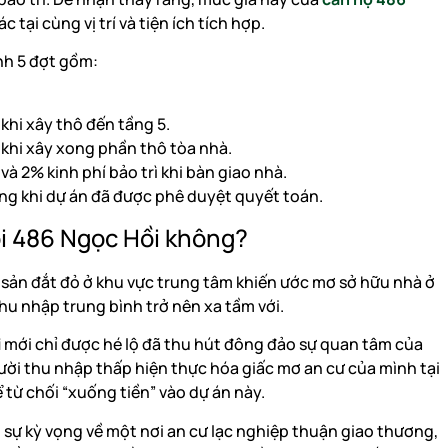
 tại cùng vị trí và tiện ích tích hợp.
nh 5 đợt gồm:
khi xây thô đến tầng 5.
 khi xây xong phần thô tòa nhà.
à 2% kinh phí bảo trì khi bàn giao nhà.
ồng khi dự án đã được phê duyệt quyết toán.
i 486 Ngọc Hồi không?
 sản đắt đỏ ở khu vực trung tâm khiến ước mơ sở hữu nhà ở
hu nhập trung bình trở nên xa tầm với.
i
mới chỉ được hé lộ đã thu hút đông đảo sự quan tâm của
gười thu nhập thấp hiện thực hóa giấc mơ an cư của mình tại
ể từ chối “xuống tiền” vào dự án này.
g sự kỳ vọng về một nơi an cư lạc nghiệp thuận giao thương,