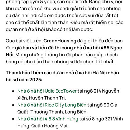
phòng tập gym & yoga, sân ngoài trời. Đáng chú ý, nội
khu dự án còn có khu vui chơi giải trí dành cho những
cư dân nhí, nơi các em được thoải sức vui đùa rất tốt
cho cả thể chất lẫn tinh thần. Điều mà rất hiếm hoi các
dự án nhà ở xã hội khác có thể làm được.
Qua bài viết trên,
GreenHousing
đã giới thiệu đến bạn
đọc
giá bán và tiến độ thi công nhà ở xã hội 486 Ngọc
Hồi
. Mong những thông tin đã phần nào giúp khách
hàng có cho bản thân những sự lựa chọn tốt nhất.
Tham khảo thêm các dự án nhà ở xã hội Hà Nội nhận
hồ sơ năm 2025:
Nhà ở xã hội Udic EcoTower
tại ngõ 214 Nguyễn
Xiển, Huyện Thanh Trì.
Nhà ở xã hội Rice City Long Biên
tại ngõ 90 Gia
Quất, Thượng Thanh, Long Biên.
Nhà ở xã hội 4 6 8 Vĩnh Hưng
tại số 8 ngõ 321 Vĩnh
Hưng, Quận Hoàng Mai.