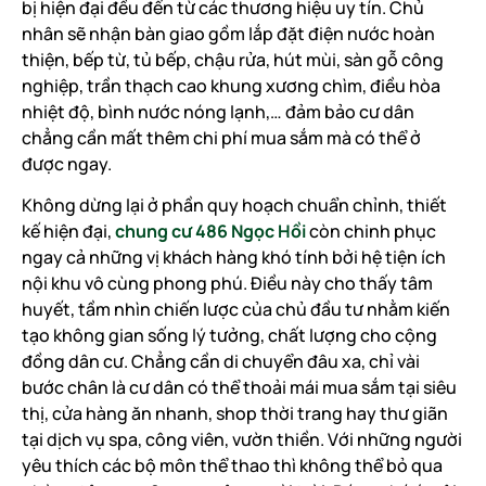
bị hiện đại đều đến từ các thương hiệu uy tín. Chủ
nhân sẽ nhận bàn giao gồm lắp đặt điện nước hoàn
thiện, bếp từ, tủ bếp, chậu rửa, hút mùi, sàn gỗ công
nghiệp, trần thạch cao khung xương chìm, điều hòa
nhiệt độ, bình nước nóng lạnh,… đảm bảo cư dân
chẳng cần mất thêm chi phí mua sắm mà có thể ở
được ngay.
Không dừng lại ở phần quy hoạch chuẩn chỉnh, thiết
kế hiện đại,
chung cư 486 Ngọc Hồi
còn chinh phục
ngay cả những vị khách hàng khó tính bởi hệ tiện ích
nội khu vô cùng phong phú. Điều này cho thấy tâm
huyết, tầm nhìn chiến lược của chủ đầu tư nhằm kiến
tạo không gian sống lý tưởng, chất lượng cho cộng
đồng dân cư. Chẳng cần di chuyển đâu xa, chỉ vài
bước chân là cư dân có thể thoải mái mua sắm tại siêu
thị, cửa hàng ăn nhanh, shop thời trang hay thư giãn
tại dịch vụ spa, công viên, vườn thiền. Với những người
yêu thích các bộ môn thể thao thì không thể bỏ qua