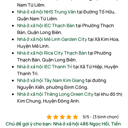
Nam Từ Liêm.
Nhà ở xã hội NHS Trung Văn
tại Đường Tố Hữu,
Quận Nam Từ Liêm.
Nhà ở xã hội IEC Thạch Bàn
tại Phường Thạch
Bàn, Quận Long Biên.
Nhà ở xã hội Mê Linh Garden City
tại Xã Kim Hoa,
Huyện Mê Linh.
Nhà ở xã hội Rice City Thạch Bàn
tại Phường
Thạch Bàn, Quận Long Biên.
Nhà ở xã hội IEC Thanh Trì
tại Xã Tứ Hiệp, Huyện
Thanh Trì.
Nhà ở xã hội Tây Nam Kim Giang
tại đường
Nguyễn Xiển, phường Định Công.
Nhà ở xã hội Thăng Long Green City
tại khu đô thị
Kim Chung, Huyện Đông Anh.
5/5 - (3 bình chọn)
Chủ đề gợi ý cho bạn:
Nhà ở xã hội 486 Ngọc Hồi
,
Tiến