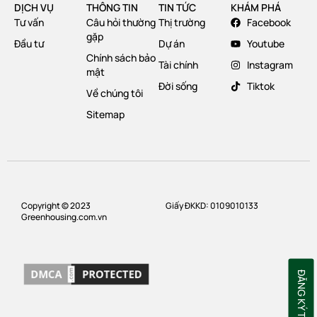
DỊCH VỤ
THÔNG TIN
TIN TỨC
KHÁM PHÁ
Tư vấn
Câu hỏi thường
Thị trường
Facebook
gặp
Đầu tư
Dự án
Youtube
Chính sách bảo
Tài chính
Instagram
mật
Đời sống
Tiktok
Về chúng tôi
Sitemap
Copyright © 2023
Giấy ĐKKD: 0109010133
Greenhousing.com.vn
ĐĂNG KÝ TƯ VẤN