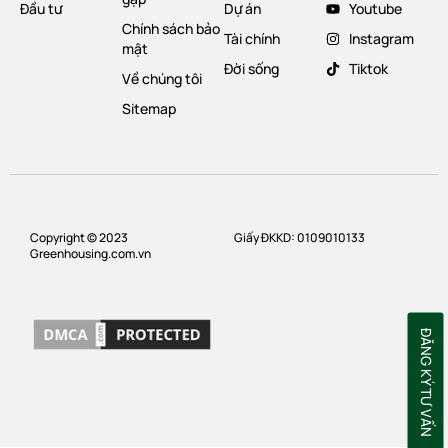
Đầu tư
Dự án
Youtube
Chính sách bảo
Tài chính
Instagram
mật
Đời sống
Tiktok
Về chúng tôi
Sitemap
Copyright © 2023
Giấy ĐKKD: 0109010133
Greenhousing.com.vn
ĐĂNG KÝ TƯ VẤN