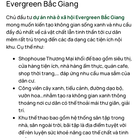
Evergreen Bắc Giang
Chủ đầu tư
dự án nhà ở xã hội Evergreen Bắc Giang
mong muốn kiến tạo không gian sống xanh và nhu cầu
đầy đủ nhất về cả vật chất lẫn tinh thần tới cư dân
mêm rất trú trọng đến các đa dạng các tiện ích nội
khu. Cụ thể như:
Shophouse Thương Mại khối đế bao gồm siêu thị,
cửa hàng tiện ích, nhà hàng ẩm thực, quán cafe,
shop thời trang,… đáp ứng nhu cầu mua sắm của
dân cư.
Công viên cây xanh, tiểu cảnh, đường dạo bộ,
vườn hoa…nhằm tạo ra không gian xanh thông
thoáng nơi cư dân có thể thoải mái thư giãn, giải
trí.
Khu thể thao bao gồm hệ thống sân tập trong
nhà, sân ngoài trời, bãi tập là địa điểm tuyệt vời
để rèn luyện sức khoẻ nâng cao thể chất và tinh