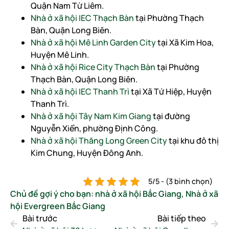
Quận Nam Từ Liêm.
Nhà ở xã hội IEC Thạch Bàn
tại Phường Thạch
Bàn, Quận Long Biên.
Nhà ở xã hội Mê Linh Garden City
tại Xã Kim Hoa,
Huyện Mê Linh.
Nhà ở xã hội Rice City Thạch Bàn
tại Phường
Thạch Bàn, Quận Long Biên.
Nhà ở xã hội IEC Thanh Trì
tại Xã Tứ Hiệp, Huyện
Thanh Trì.
Nhà ở xã hội Tây Nam Kim Giang
tại đường
Nguyễn Xiển, phường Định Công.
Nhà ở xã hội Thăng Long Green City
tại khu đô thị
Kim Chung, Huyện Đông Anh.
5/5 - (3 bình chọn)
Chủ đề gợi ý cho bạn:
nhà ở xã hội Bắc Giang
,
Nhà ở xã
hội Evergreen Bắc Giang
Bài trước
Bài tiếp theo