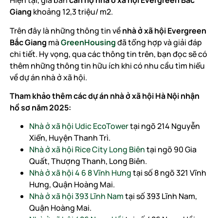
Hiện tại, giá bán
căn hộ nhà ở xã hội Evergreen Bắc
Giang
khoảng 12,3 triệu/ m2.
Trên đây là những thông tin về
nhà ở xã hội Evergreen
Bắc Giang
mà
GreenHousing
đã tổng hợp và giải đáp
chi tiết. Hy vọng, qua các thông tin trên, bạn đọc sẽ có
thêm những thông tin hữu ích khi có nhu cầu tìm hiểu
về dự án nhà ở xã hội.
Tham khảo thêm các dự án nhà ở xã hội Hà Nội nhận
hồ sơ năm 2025:
Nhà ở xã hội Udic EcoTower
tại ngõ 214 Nguyễn
Xiển, Huyện Thanh Trì.
Nhà ở xã hội Rice City Long Biên
tại ngõ 90 Gia
Quất, Thượng Thanh, Long Biên.
Nhà ở xã hội 4 6 8 Vĩnh Hưng
tại số 8 ngõ 321 Vĩnh
Hưng, Quận Hoàng Mai.
Nhà ở xã hội 393 Lĩnh Nam
tại số 393 Lĩnh Nam,
Quận Hoàng Mai.