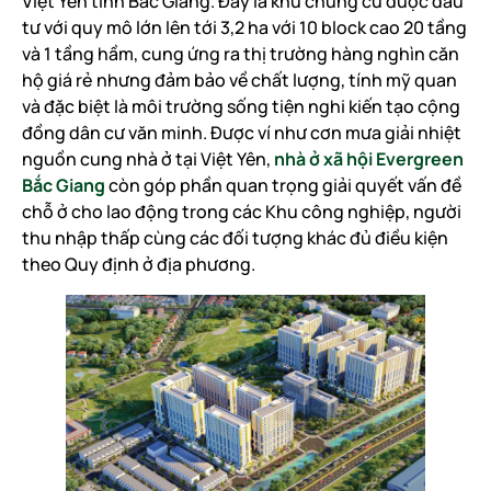
Việt Yên tỉnh Bắc Giang. Đây là khu chung cư được đầu
tư với quy mô lớn lên tới 3,2 ha với 10 block cao 20 tầng
và 1 tầng hầm, cung ứng ra thị trường hàng nghìn căn
hộ giá rẻ nhưng đảm bảo về chất lượng, tính mỹ quan
và đặc biệt là môi trường sống tiện nghi kiến tạo cộng
đồng dân cư văn minh. Được ví như cơn mưa giải nhiệt
nguồn cung nhà ở tại Việt Yên,
nhà ở xã hội Evergreen
Bắc Giang
còn góp phần quan trọng giải quyết vấn đề
chỗ ở cho lao động trong các Khu công nghiệp, người
thu nhập thấp cùng các đối tượng khác đủ điều kiện
theo Quy định ở địa phương.