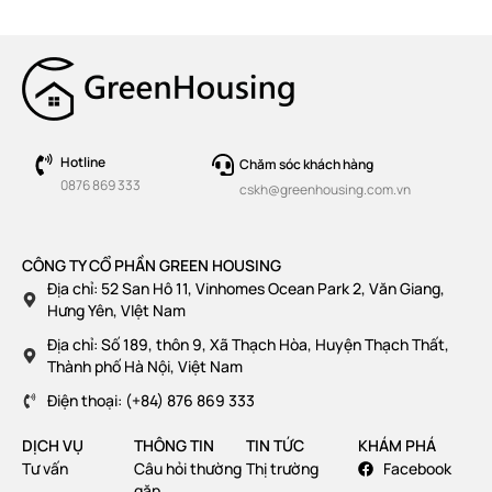
Hotline
Chăm sóc khách hàng
0876 869 333
cskh@greenhousing.com.vn
CÔNG TY CỔ PHẦN GREEN HOUSING
Địa chỉ: 52 San Hô 11, Vinhomes Ocean Park 2, Văn Giang,
Hưng Yên, VIệt Nam
Địa chỉ: Số 189, thôn 9, Xã Thạch Hòa, Huyện Thạch Thất,
Thành phố Hà Nội, Việt Nam
Điện thoại: (+84) 876 869 333
DỊCH VỤ
THÔNG TIN
TIN TỨC
KHÁM PHÁ
Tư vấn
Câu hỏi thường
Thị trường
Facebook
gặp