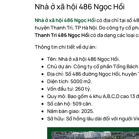
Nhà ở xã hội 486 Ngọc Hồi
Nhà ở xã hội 486 Ngọc Hồi
có địa chỉ tại số 
huyện Thanh Trì, TP Hà Nội. Do công ty cổ p
Thanh Trì 486 Ngọc Hồi
có đa dạng các loại c
Thông tin chi tiết về dự án:
Tên: Nhà ở xã hội 486 Ngọc Hồi.
Chủ dự án: Công ty cổ phần Tổng Bách
Địa chỉ: Số 486 đường Ngọc Hồi, huyện 
Diện tích: 5000 m2.
Vốn đầu tư: 260 tỷ.
Quy mô: Bao gồm 4 khu A,B,C,D cao 13 đ
Số căn hộ: 509 căn.
Năm bàn giao: 2025.
Sở hữu: Sổ hồng lâu dài đối với người V