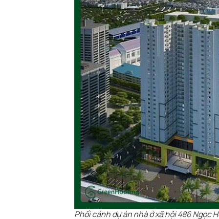
Phối cảnh dự án nhà ở xã hội 486 Ngọc H