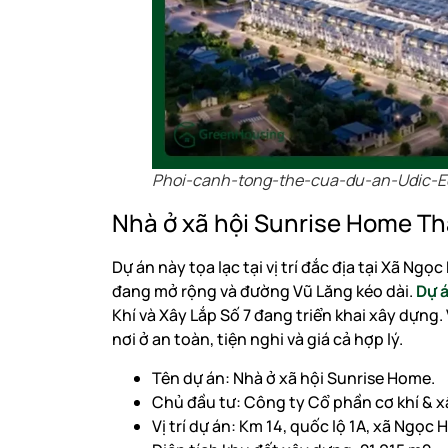
Phoi-canh-tong-the-cua-du-an-Udic-E
Nhà ở xã hội Sunrise Home Th
Dự án này tọa lạc tại vị trí đắc địa tại Xã Ng
đang mở rộng và đường Vũ Lăng kéo dài.
Dự á
Khí và Xây Lắp Số 7 đang triển khai xây dựng
nơi ở an toàn, tiện nghi và giá cả hợp lý.
Tên dự án: Nhà ở xã hội Sunrise Home.
Chủ đầu tư: Công ty Cổ phần cơ khí & xâ
Vị trí dự án: Km 14, quốc lộ 1A, xã Ngọc