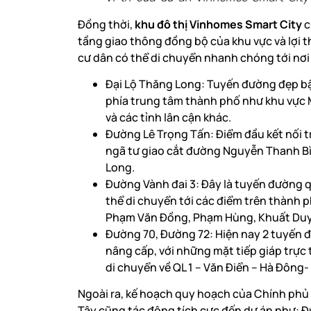
Đồng thời,
khu đô thị Vinhomes Smart City
c
tầng giao thông đồng bộ của khu vực và lợi
cư dân có thể di chuyển nhanh chóng tới nơi 
Đại Lộ Thăng Long: Tuyến đường đẹp bậ
phía trung tâm thành phố như khu vực M
và các tỉnh lân cận khác.
Đường Lê Trọng Tấn: Điểm đầu kết nối t
ngã tư giao cắt đường Nguyễn Thanh Bình
Long.
Đường Vành đai 3: Đây là tuyến đường 
thể di chuyển tới các điểm trên thành 
Phạm Văn Đồng, Phạm Hùng, Khuất Duy
Đường 70, Đường 72: Hiện nay 2 tuyến đ
nâng cấp, với những mặt tiếp giáp trực t
di chuyển về QL 1 – Văn Điển – Hà Đông
Ngoài ra, kế hoạch quy hoạch của Chính phủ v
Tây cũng tác động tích cực đến dự án như: Đ