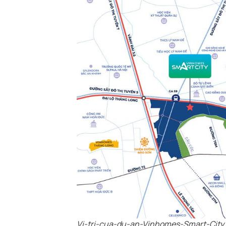
Vi-tri-cua-du-an-Vinhomes-Smart-City