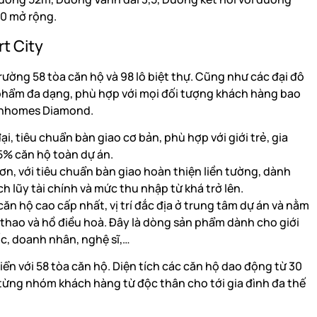
70 mở rộng.
t City
rường 58 tòa căn hộ và 98 lô biệt thự. Cũng như các đại đô
 phẩm đa dạng, phù hợp với mọi đối tượng khách hàng bao
inhomes Diamond.
, tiêu chuẩn bàn giao cơ bản, phù hợp với giới trẻ, gia
5% căn hộ toàn dự án.
, với tiêu chuẩn bàn giao hoàn thiện liền tường, dành
ch lũy tài chính và mức thu nhập từ khá trở lên.
n hộ cao cấp nhất, vị trí đắc địa ở trung tâm dự án và nằm
 thao và hồ điều hoà. Đây là dòng sản phẩm dành cho giới
ốc, doanh nhân, nghệ sĩ,…
iển với 58 tòa căn hộ. Diện tích các căn hộ dao động từ 30
từng nhóm khách hàng từ độc thân cho tới gia đình đa thế