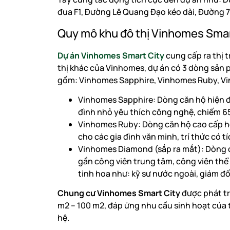
đua F1, Đường Lê Quang Đạo kéo dài, Đường 
Quy mô khu đô thị Vinhomes Smar
Dự án Vinhomes Smart City
cung cấp ra thị t
thị khác của Vinhomes, dự án có 3 dòng sản
gồm: Vinhomes Sapphire, Vinhomes Ruby, V
Vinhomes Sapphire: Dòng căn hộ hiện đại
đình nhỏ yêu thích công nghệ, chiếm 6
Vinhomes Ruby: Dòng căn hộ cao cấp hơn
cho các gia đình văn minh, trí thức có tí
Vinhomes Diamond (sắp ra mắt): Dòng că
gần công viên trung tâm, công viên thể
tinh hoa như: kỹ sư nước ngoài, giám đ
Chung cư Vinhomes Smart City
được phát tr
m2 – 100 m2, đáp ứng nhu cầu sinh hoạt của 
hệ.