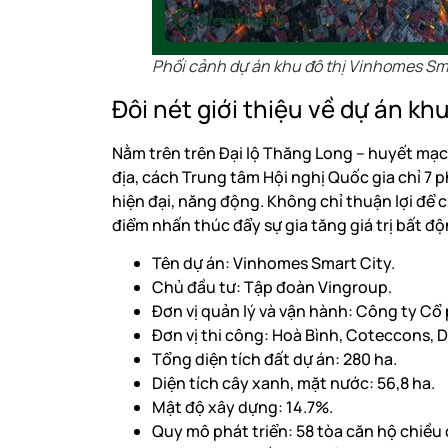
Phối cảnh dự án khu đô thị Vinhomes Sm
Đôi nét giới thiệu về dự án k
Nằm trên trên Đại lộ Thăng Long – huyết mạc
địa, cách Trung tâm Hội nghị Quốc gia chỉ 7 
hiện đại, năng động. Không chỉ thuận lợi để 
điểm nhấn thúc đẩy sự gia tăng giá trị bất độ
Tên dự án: Vinhomes Smart City.
Chủ đầu tư: Tập đoàn Vingroup.
Đơn vị quản lý và vận hành: Công ty C
Đơn vị thi công: Hoà Bình, Coteccons, D
Tổng diện tích đất dự án: 280 ha.
Diện tích cây xanh, mặt nước: 56,8 ha.
Mật độ xây dựng: 14.7%.
Quy mô phát triển: 58 tòa căn hộ chiều c