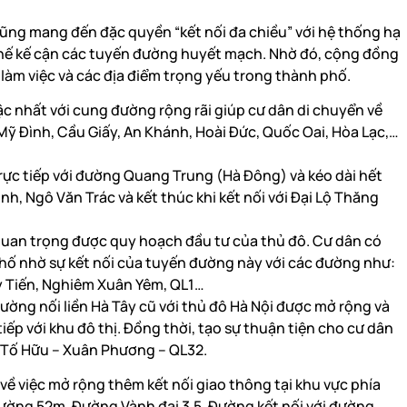
ũng mang đến đặc quyền “kết nối đa chiều” với hệ thống hạ
 thế kế cận các tuyến đường huyết mạch. Nhờ đó, cộng đồng
làm việc và các địa điểm trọng yếu trong thành phố.
c nhất với cung đường rộng rãi giúp cư dân di chuyển về
ỹ Đình, Cầu Giấy, An Khánh, Hoài Đức, Quốc Oai, Hòa Lạc,…
rực tiếp với đường Quang Trung (Hà Đông) và kéo dài hết
, Ngô Văn Trác và kết thúc khi kết nối với Đại Lộ Thăng
quan trọng được quy hoạch đầu tư của thủ đô. Cư dân có
phố nhờ sự kết nối của tuyến đường này với các đường như:
 Tiến, Nghiêm Xuân Yêm, QL1…
ường nối liền Hà Tây cũ với thủ đô Hà Nội được mở rộng và
iếp với khu đô thị. Đồng thời, tạo sự thuận tiện cho cư dân
- Tố Hữu – Xuân Phương – QL32.
ề việc mở rộng thêm kết nối giao thông tại khu vực phía
ường 52m, Đường Vành đai 3,5, Đường kết nối với đường