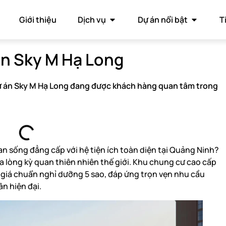
Giới thiệu
Dịch vụ
Dự án nổi bật
T
án Sky M Hạ Long
 án Sky M Hạ Long đang được khách hàng quan tâm trong
 sống đẳng cấp với hệ tiện ích toàn diện tại Quảng Ninh?
ữa lòng kỳ quan thiên nhiên thế giới. Khu chung cư cao cấp
h giá chuẩn nghỉ dưỡng 5 sao, đáp ứng trọn vẹn nhu cầu
n hiện đại.