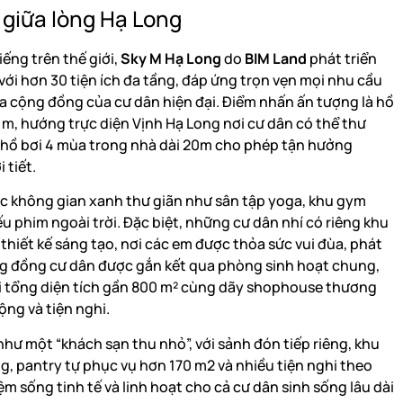
giữa lòng Hạ Long
ếng trên thế giới,
Sky M Hạ Long
do
BIM Land
phát triển
với hơn 30 tiện ích đa tầng, đáp ứng trọn vẹn mọi nhu cầu
 cộng đồng của cư dân hiện đại. Điểm nhấn ấn tượng là hồ
0 m, hướng trực diện Vịnh Hạ Long nơi cư dân có thể thư
, hồ bơi 4 mùa trong nhà dài 20m cho phép tận hưởng
 tiết.
 không gian xanh thư giãn như sân tập yoga, khu gym
u phim ngoài trời. Đặc biệt, những cư dân nhí có riêng khu
hiết kế sáng tạo, nơi các em được thỏa sức vui đùa, phát
ộng đồng cư dân được gắn kết qua phòng sinh hoạt chung,
ới tổng diện tích gần 800 m² cùng dãy shophouse thương
ộng và tiện nghi.
như một “khách sạn thu nhỏ”, với sảnh đón tiếp riêng, khu
ng, pantry tự phục vụ hơn 170 m2 và nhiều tiện nghi theo
ệm sống tinh tế và linh hoạt cho cả cư dân sinh sống lâu dài