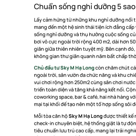
Chuẩn sống nghỉ dưỡng 5 sao 
Lấy cảm hứng từ những khu nghỉ dưỡng nổi ti
mang đến một hệ sinh thái tiện ích đẳng cấp 
sống nghỉ dưỡng và thụ hưởng cuộc sống của
bơi vô cực ngoài trời rộng 400 m2, dài hơn 5
giãn giữa thiên nhiên tuyệt mỹ. Bên cạnh đó
không gian thư giãn quanh năm bất chấp thời
Chủ đầu tư Sky M Hạ Long
còn chăm chút các
ngoài trời, sân vườn đa chức năng và khu chiế
vui chơi rộng hơn 250m2 cùng sân chơi nước t
triển toàn diện và tăng khả năng kết nối. C
coworking space, bar & café, hai nhà hàng v
mại tại khối đế tạo nên một tổ hợp sống sôi đ
Mỗi tòa căn hộ
Sky M Hạ Long
được thiết kế 
check-in chuyên biệt, hệ thống giặt là tự độ
tiêu chuẩn lưu trú cao cấp, mang lại trải nghi