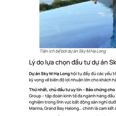
Tiện ích bể bơi dự án Sky M Hạ Long
Lý do lựa chọn đầu tư dự án S
Dự án Sky M Hạ Long
hội tụ đầy đủ các yếu tố
kỳ vọng về biên độ lợi nhuận lớn cho khách h
Thứ nhất, chủ đầu tư uy tín – Bảo chứng cho
Group – tập đoàn kinh tế đa ngành hàng đầu 
nghiệm trong lĩnh vực bất động sản nghỉ dư
Marina, Grand Bay Halong… chính là cam kết c