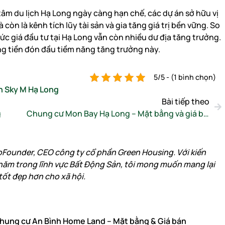
 tâm du lịch Hạ Long ngày càng hạn chế, các dự án sở hữu vị
 còn là kênh tích lũy tài sản và gia tăng giá trị bền vững. So
ức giá đầu tư tại Hạ Long vẫn còn nhiều dư địa tăng trưởng.
ng tiền đón đầu tiềm năng tăng trưởng này.
5/5 - (1 bình chọn)
ch Sky M Hạ Long
Bài tiếp theo
g
Chung cư Mon Bay Hạ Long – Mặt bằng và giá bán
oFounder, CEO công ty cổ phần Green Housing. Với kiến
năm trong lĩnh vực Bất Động Sản, tôi mong muốn mang lại
tốt đẹp hơn cho xã hội.
hung cư An Bình Home Land – Mặt bằng & Giá bán