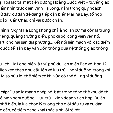
g:
Tọa lạc tại mặt tiền đường Hoàng Quốc Việt – tuyến giao
tầm nhìn trực diện Vịnh Hạ Long, nằm trong quy hoạch
Từ đây, cư dân dễ dàng tiếp cận biển Marina Bay, tổ hợp
y đảo Tuần Châu chỉ vài bước chân.
chỉnh:
Sky M Hạ Long không chỉ là nơi an cư mà còn là trung
 riêng, quảng trường biển, phố đi bộ, công viên ven hồ,
rt, chợ hải sản địa phương… Kết nối liền mạch với các điểm
 quốc tế, sân bay Vân Đồn thông qua hệ thống giao thông
lịch: Hạ Long hiện là thủ phủ du lịch miền Bắc với hơn 12
ịch kéo theo nhu cầu lớn về lưu trú – nghỉ dưỡng, trong khi
 sở hữu lợi thế hiếm có khi vừa có thể ở – nghỉ dưỡng –
 cấp:
Dự án là mảnh ghép nổi bật trong tổng thể khu đô thị
 hình nghỉ dưỡng – lưu trú – kinh doanh tích hợp. Dự án
ố biển, là lựa chọn lý tưởng cho giới đầu tư và cư dân
ấp, có tiềm năng khai thác sinh lời rõ rệt.