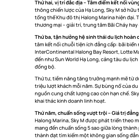
Thứ hai, vị trí đắc địa – Tâm điểm kết nối vùn
thông chiến lược của Hạ Long, Sky M sở hữu 
tổng thể Khu đô thị Halong Marina hiện đại. 
thương mại – giải trí, trung tâm Bãi Cháy ha
Thứ ba, tận hưởng hệ sinh thái du lịch hoàn 
tâm kết nối chuỗi tiện ích đẳng cấp: bãi biển
InterContinental Halong Bay Resort, Lotte Ma
đến như Sun World Hạ Long, cảng tàu du lịch
đồng bộ.
Thứ tư, tiềm năng tăng trưởng mạnh mẽ từ du 
triệu lượt khách mỗi năm. Sự bùng nổ của du l
nguồn cung chất lượng cao còn hạn chế. Sky M
khai thác kinh doanh linh hoạt.
Thứ năm, chuẩn sống vượt trội – Giá trị đẳng
Halong Marina, Sky M được phát triển theo mô
mang đến chuẩn sống 5 sao giữa lòng thành ph
thành đạt tìm kiếm một không gian sống đẳng c