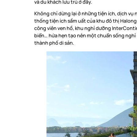
và du khách lưu trú ở đây.
Không chỉ dừng lại ở những tiện ích, dịch vụ 
thống tiện ích sầm uất của khu đô thị Halong
công viên ven hồ, khu nghỉ dưỡng InterConti
biển… hứa hẹn tạo nên một chuẩn sống nghỉ d
thành phố di sản.