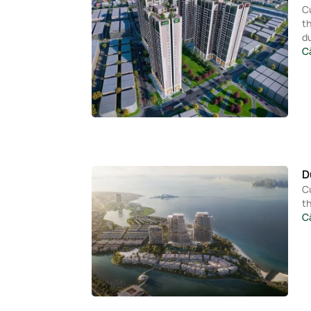
C
th
d
C
D
C
th
C