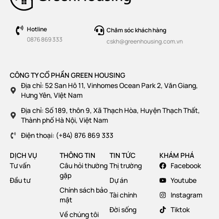
Hotline
Chăm sóc khách hàng
0876 869 333
cskh@greenhousing.com.vn
CÔNG TY CỔ PHẦN GREEN HOUSING
Địa chỉ: 52 San Hô 11, Vinhomes Ocean Park 2, Văn Giang,
Hưng Yên, VIệt Nam
Địa chỉ: Số 189, thôn 9, Xã Thạch Hòa, Huyện Thạch Thất,
Thành phố Hà Nội, Việt Nam
Điện thoại: (+84) 876 869 333
DỊCH VỤ
THÔNG TIN
TIN TỨC
KHÁM PHÁ
Tư vấn
Câu hỏi thường
Thị trường
Facebook
gặp
Đầu tư
Dự án
Youtube
Chính sách bảo
Tài chính
Instagram
mật
Đời sống
Tiktok
Về chúng tôi