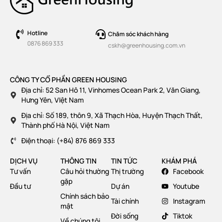
Hotline
Chăm sóc khách hàng
0876 869 333
cskh@greenhousing.com.vn
CÔNG TY CỔ PHẦN GREEN HOUSING
Địa chỉ: 52 San Hô 11, Vinhomes Ocean Park 2, Văn Giang,
Hưng Yên, VIệt Nam
Địa chỉ: Số 189, thôn 9, Xã Thạch Hòa, Huyện Thạch Thất,
Thành phố Hà Nội, Việt Nam
Điện thoại: (+84) 876 869 333
DỊCH VỤ
THÔNG TIN
TIN TỨC
KHÁM PHÁ
Tư vấn
Câu hỏi thường
Thị trường
Facebook
gặp
Đầu tư
Dự án
Youtube
Chính sách bảo
Tài chính
Instagram
mật
Đời sống
Tiktok
Về chúng tôi