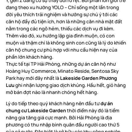
Y, gen Z đang có sự thay đổi rõ rệt. Bởi phần lớn giới trẻ
đang theo xu hướng YOLO – Chỉ sống một lần trong
đời yêu thích trải nghiệm và hướng sự chú ý tới các
căn hộ đầy đủ tiện ích, hơn là những căn nhà mặt đất
nằm trong các ngõ hẻm, thiếu các dịch vụ đi kèm.
Thêm vào đó, xu hướng lập gia đình muộn, có con
muộn và thậm chí là không sinh con cũng là lý do khiến
căn hộ chung cư phù hợp với nhu cầu hiện nay của
phần lớn khách hàng.
Thực tế tại TP Hải Phòng, những dự án căn hộ như
Hoàng Huy Commerce, Minato Reside, Sentosa Sky
Park hay mới đây nhất là
Lakeside Garden Phương
Lưu
ghi nhận lượng giao dịch khủng. Hầu hết, giỏ hàng
mở bán đợt nào là nhanh chóng hết hàng.
Lý do tiếp theo quý khách hàng nên đầu tư
dự án
chung cư Lakeside Garden
thời điểm này đó là tiềm
năng gia tăng giá cực mạnh. Bởi Hải Phòng là địa
phương có thu nhập bình quân đầu người cao thứ 5
của cả nước. Đặc biệt là sở hữu các khu công nghiệp