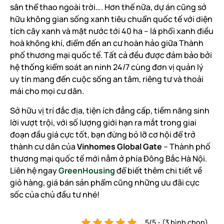
sân thể thao ngoài trời…. Hơn thế nữa, dự án cũng sở
hữu không gian sống xanh tiêu chuẩn quốc tế với diện
tích cây xanh và mặt nước tới 40 ha – lá phổi xanh điều
hoà không khí, điểm đến an cư hoàn hảo giữa Thành
phố thương mại quốc tế. Tất cả đều được đảm bảo bởi
hệ thống kiểm soát an ninh 24/7 cùng đơn vị quản lý
uy tín mang đến cuộc sống an tâm, riêng tư và thoải
mái cho mọi cư dân.
Sở hữu vị trí đắc địa, tiện ích đẳng cấp, tiềm năng sinh
lời vượt trội, với số lượng giới hạn ra mắt trong giai
đoạn đầu giá cực tốt, bạn đừng bỏ lỡ cơ hội để trở
thành cư dân của
Vinhomes Global Gate
– Thành phố
thương mại quốc tế mới nằm ở phía Đông Bắc Hà Nội.
Liên hệ ngay
GreenHousing
để biết thêm chi tiết về
giỏ hàng, giá bán sản phẩm cũng những ưu đãi cực
sốc của chủ đầu tư nhé!
5/5 - (3 bình chọn)