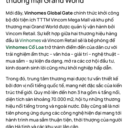
thương mại Grand World
Mới đây,
Vinhomes Global Gate
chính thức khởi công
bộ đôi tiện ích TTTM Vincom Mega Mall và khu phố
thương mại Grand World được quản lý vận hành bởi
Vincom Retail. Sự kết hợp giữa hai thương hiệu hàng
đầu là
Vinhomes
và Vincom Retail sẽ là bệ phóng để
Vinhomes Cổ Loa
trở thành điểm đến của dân cư với
trải nghiệm ẩm thực – văn hóa – giải trí – nghệ thuật –
mua sắm – sự kiện đa dạng, mở ra các cơ hội đầu tư,
kinh doanh sinh lời cũng như khởi nghiệp hấp dẫn.
Trong đó, trung tâm thương mại được tư vấn thiết kế
bởi đơn vị nổi tiếng quốc tế, mang nét đặc sắc của kiến
trúc thế giới. Quy mô lên đến hơn 3 ha gồm 4 tầng nổi,
diện tích sàn khoảng 70.000 m2, hội tụ những thương
hiệu nổi tiếng trong và ngoài nước. Đây cũng sẽ là nơi
tiên phong ứng dụng các công nghệ hiện đại mang tới
hành trình mua sắm thuận tiện, thời thượng của người
dân Hà tình và các khu vực lân cận.