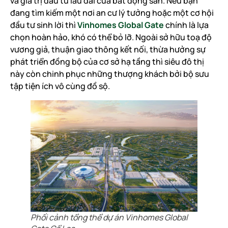
và giá trị đầu tư lâu dài của bất động sản. Nếu bạn
đang tìm kiếm một nơi an cư lý tưởng hoặc một cơ hội
đầu tư sinh lời thì
Vinhomes Global Gate
chính là lựa
chọn hoàn hảo, khó có thể bỏ lỡ. Ngoài sở hữu toạ độ
vương giả, thuận giao thông kết nối, thừa hưởng sự
phát triển đồng bộ của cơ sở hạ tầng thì siêu đô thị
này còn chinh phục những thượng khách bởi bộ sưu
tập tiện ích vô cùng đồ sộ.
Phối cảnh tổng thể dự án Vinhomes Global