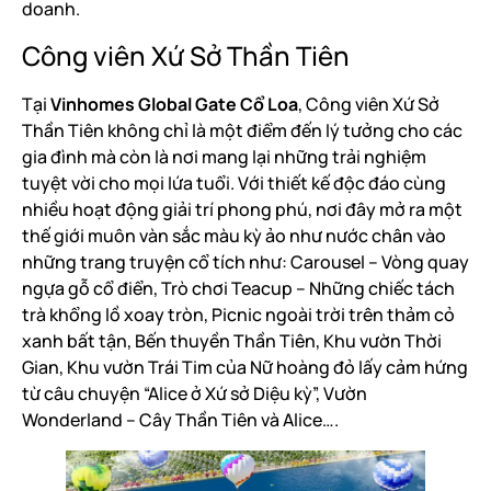
doanh.
Công viên Xứ Sở Thần Tiên
Tại
Vinhomes Global Gate Cổ Loa
, Công viên Xứ Sở
Thần Tiên không chỉ là một điểm đến lý tưởng cho các
gia đình mà còn là nơi mang lại những trải nghiệm
tuyệt vời cho mọi lứa tuổi. Với thiết kế độc đáo cùng
nhiều hoạt động giải trí phong phú, nơi đây mở ra một
thế giới muôn vàn sắc màu kỳ ảo như nước chân vào
những trang truyện cổ tích như: Carousel – Vòng quay
ngựa gỗ cổ điển, Trò chơi Teacup – Những chiếc tách
trà khổng lồ xoay tròn, Picnic ngoài trời trên thảm cỏ
xanh bất tận, Bến thuyền Thần Tiên, Khu vườn Thời
Gian, Khu vườn Trái Tim của Nữ hoàng đỏ lấy cảm hứng
từ câu chuyện “Alice ở Xứ sở Diệu kỳ”, Vườn
Wonderland – Cây Thần Tiên và Alice….