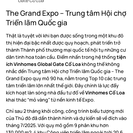
Gate Cổ Loa
The Grand Expo – Trung tâm Hội chợ
Triển lãm Quốc gia
Thật là tuyệt vời khi bạn được sống trong một khu đô
thị hiện đại bậc nhất được quy hoạch, phát triển trở
thành Thành phố thương mại quốc tế hội tụ những cư
dân tinh hoa toàn cầu. Điểm nhấn trong hệ thống
tiện
ích Vinhomes Global Gate Cổ Loa
không thể không
nhắc đến Trung tâm Hội chợ Triển lãm Quốc gia – The
Grand Expo quy mô 90 ha, nằm trong Top 10 các trung
tâm triển lãm lớn nhất thế giới. Đây chính là lực đẩy
kích hoạt làn sóng nhà đầu tư đổ về
Vinhomes Cổ Loa
khai thác “mỏ vàng” từ nền kinh tế Expo.
Chỉ sau 2 tháng khởi công, công trình biểu tượng mới
của Thủ đô đã dần thành hình và dự kiến sẽ về đích vào
tháng 7/2025. Với quy mô gồm 9 phân khu hơn
130.000 m2, 4 khu Công viên triển lãm ngoài trời 20,6