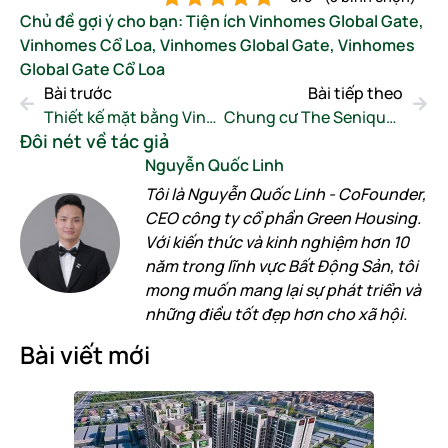
Chủ đề gợi ý cho bạn:
Tiện ích Vinhomes Global Gate
,
Vinhomes Cổ Loa
,
Vinhomes Global Gate
,
Vinhomes
Global Gate Cổ Loa
Bài trước
Bài tiếp theo
Thiết kế mặt bằng Vinhomes Global Gate Cổ Loa
Chung cư The Senique Hanoi – Mặt bằng và giá bán
Đôi nét về tác giả
Nguyễn Quốc Linh
Tôi là Nguyễn Quốc Linh - CoFounder,
CEO công ty cổ phần Green Housing.
Với kiến thức và kinh nghiệm hơn 10
năm trong lĩnh vực Bất Động Sản, tôi
mong muốn mang lại sự phát triển và
những điều tốt đẹp hơn cho xã hội.
Bài viết mới