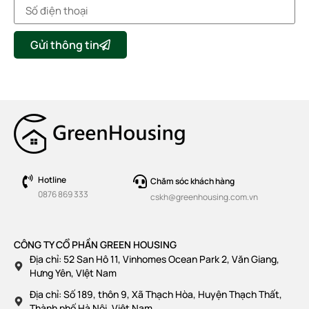
Gửi thông tin
Hotline
Chăm sóc khách hàng
0876 869 333
cskh@greenhousing.com.vn
CÔNG TY CỔ PHẦN GREEN HOUSING
Địa chỉ: 52 San Hô 11, Vinhomes Ocean Park 2, Văn Giang,
Hưng Yên, VIệt Nam
Địa chỉ: Số 189, thôn 9, Xã Thạch Hòa, Huyện Thạch Thất,
Thành phố Hà Nội, Việt Nam