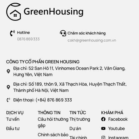
Hotline
Chăm sóc khách hàng
0876 869 333
cskh@greenhousing.com.vn
CÔNG TY CỔ PHẦN GREEN HOUSING
Địa chỉ: 52 San Hô 11, Vinhomes Ocean Park 2, Văn Giang,
Hưng Yên, VIệt Nam
Địa chỉ: Số 189, thôn 9, Xã Thạch Hòa, Huyện Thạch Thất,
Thành phố Hà Nội, Việt Nam
Điện thoại: (+84) 876 869 333
DỊCH VỤ
THÔNG TIN
TIN TỨC
KHÁM PHÁ
Tư vấn
Câu hỏi thường
Thị trường
Facebook
gặp
Đầu tư
Dự án
Youtube
Chính sách bảo
Tài chính
Instagram