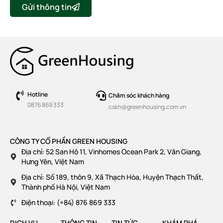
Gửi thông tin
Hotline
Chăm sóc khách hàng
0876 869 333
cskh@greenhousing.com.vn
CÔNG TY CỔ PHẦN GREEN HOUSING
Địa chỉ: 52 San Hô 11, Vinhomes Ocean Park 2, Văn Giang,
Hưng Yên, VIệt Nam
Địa chỉ: Số 189, thôn 9, Xã Thạch Hòa, Huyện Thạch Thất,
Thành phố Hà Nội, Việt Nam
Điện thoại: (+84) 876 869 333
DỊCH VỤ
THÔNG TIN
TIN TỨC
KHÁM PHÁ