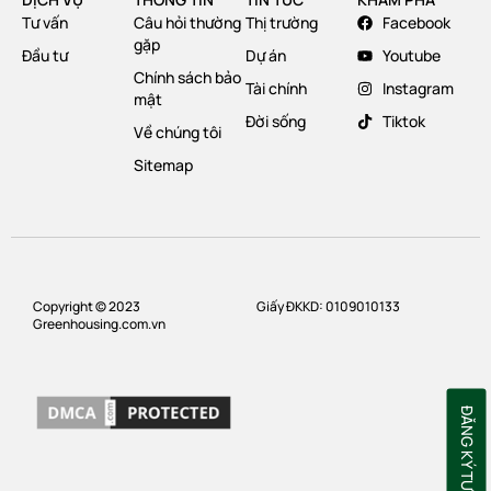
Tư vấn
Câu hỏi thường
Thị trường
Facebook
gặp
Đầu tư
Dự án
Youtube
Chính sách bảo
Tài chính
Instagram
mật
Đời sống
Tiktok
Về chúng tôi
Sitemap
Copyright © 2023
Giấy ĐKKD: 0109010133
Greenhousing.com.vn
ĐĂNG KÝ TƯ VẤN