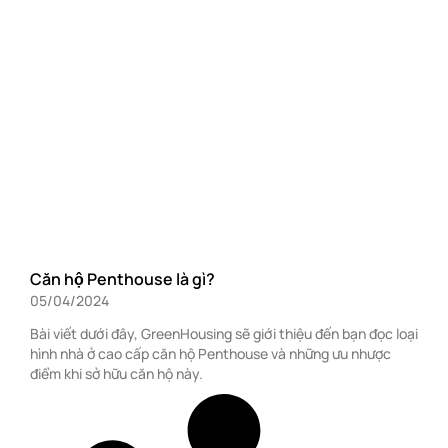
Căn hộ Penthouse là gì?
05/04/2024
Bài viết dưới đây, GreenHousing sẽ giới thiệu đến bạn đọc loại
hình nhà ở cao cấp căn hộ Penthouse và những ưu nhược
điểm khi sở hữu căn hộ này.