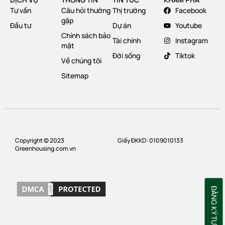
Tư vấn
Câu hỏi thường
Thị trường
Facebook
gặp
Đầu tư
Dự án
Youtube
Chính sách bảo
Tài chính
Instagram
mật
Đời sống
Tiktok
Về chúng tôi
Sitemap
Copyright © 2023
Giấy ĐKKD: 0109010133
Greenhousing.com.vn
ĐĂNG KÝ TƯ VẤN