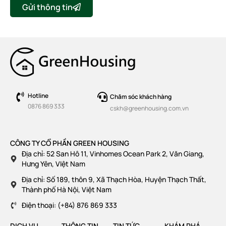
Gửi thông tin
Hotline
Chăm sóc khách hàng
0876 869 333
cskh@greenhousing.com.vn
CÔNG TY CỔ PHẦN GREEN HOUSING
Địa chỉ: 52 San Hô 11, Vinhomes Ocean Park 2, Văn Giang,
Hưng Yên, VIệt Nam
Địa chỉ: Số 189, thôn 9, Xã Thạch Hòa, Huyện Thạch Thất,
Thành phố Hà Nội, Việt Nam
Điện thoại: (+84) 876 869 333
DỊCH VỤ
THÔNG TIN
TIN TỨC
KHÁM PHÁ