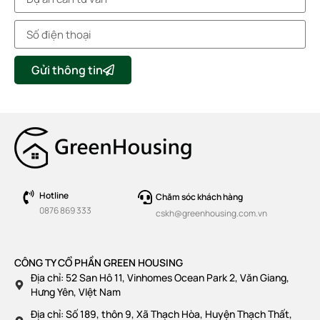
Gửi thông tin
Hotline
Chăm sóc khách hàng
0876 869 333
cskh@greenhousing.com.vn
CÔNG TY CỔ PHẦN GREEN HOUSING
Địa chỉ: 52 San Hô 11, Vinhomes Ocean Park 2, Văn Giang,
Hưng Yên, VIệt Nam
Địa chỉ: Số 189, thôn 9, Xã Thạch Hòa, Huyện Thạch Thất,