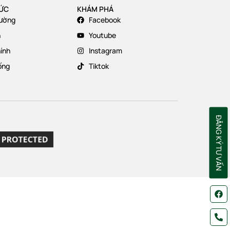
TỨC
KHÁM PHÁ
rường
Facebook
n
Youtube
hính
Instagram
ống
Tiktok
ĐĂNG KÝ TƯ VẤN