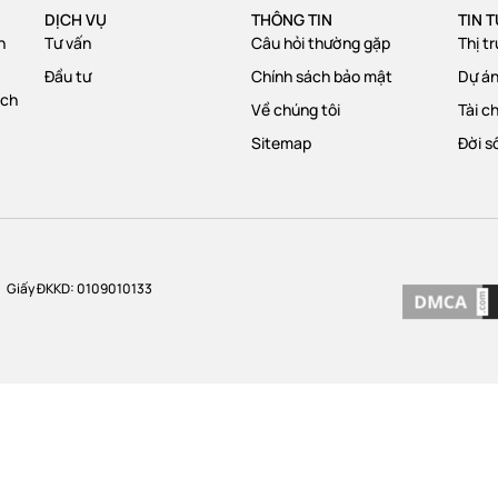
DỊCH VỤ
THÔNG TIN
TIN 
n
Tư vấn
Câu hỏi thường gặp
Thị t
Đầu tư
Chính sách bảo mật
Dự á
ạch
Về chúng tôi
Tài c
Sitemap
Đời s
Giấy ĐKKD: 0109010133