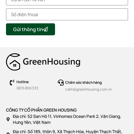
Gửi thông tin
Hotline
Chăm sóc khách hàng
0876 869 333
cskh@greenhousing.com.vn
CÔNG TY CỔ PHẦN GREEN HOUSING
Địa chỉ: 52 San Hô 11, Vinhomes Ocean Park 2, Văn Giang,
Hưng Yên, VIệt Nam
Địa chỉ: Số 189, thôn 9, Xã Thạch Hòa, Huyện Thạch Thất,