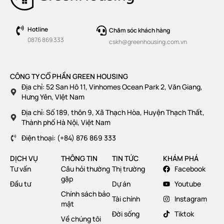
Hotline
Chăm sóc khách hàng
0876 869 333
cskh@greenhousing.com.vn
CÔNG TY CỔ PHẦN GREEN HOUSING
Địa chỉ: 52 San Hô 11, Vinhomes Ocean Park 2, Văn Giang,
Hưng Yên, VIệt Nam
Địa chỉ: Số 189, thôn 9, Xã Thạch Hòa, Huyện Thạch Thất,
Thành phố Hà Nội, Việt Nam
Điện thoại: (+84) 876 869 333
DỊCH VỤ
THÔNG TIN
TIN TỨC
KHÁM PHÁ
Tư vấn
Câu hỏi thường
Thị trường
Facebook
gặp
Đầu tư
Dự án
Youtube
Chính sách bảo
Tài chính
Instagram
mật
Đời sống
Tiktok
Về chúng tôi