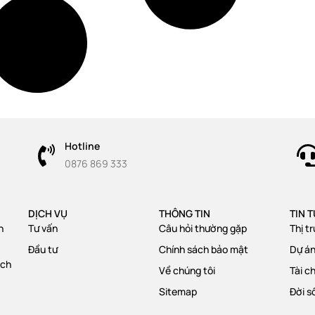
Hotline
0876 869 333
DỊCH VỤ
THÔNG TIN
TIN 
n
Tư vấn
Câu hỏi thường gặp
Thị t
Đầu tư
Chính sách bảo mật
Dự á
ạch
Về chúng tôi
Tài c
Sitemap
Đời s