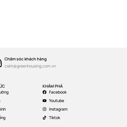
Chăm sóc khách hàng
cskh@greenhousing.com.vn
TỨC
KHÁM PHÁ
rường
Facebook
n
Youtube
hính
Instagram
ống
Tiktok