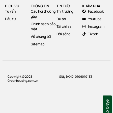
DỊCH VỤ
THÔNG TIN
TIN TỨC
KHÁM PHÁ
Tư vấn
Câu hỏi thường
Thị trường
Facebook
gặp
Đầu tư
Dự án
Youtube
Chính sách bảo
Tài chính
Instagram
mật
Đời sống
Tiktok
Về chúng tôi
Sitemap
Copyright © 2023
Giấy ĐKKD: 0109010133
Greenhousing.com.vn