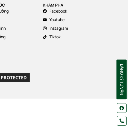
TỨC
KHÁM PHÁ
rường
Facebook
n
Youtube
hính
Instagram
ống
Tiktok
ĐĂNG KÝ TƯ VẤN