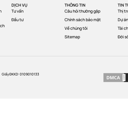
DỊCH VỤ
THÔNG TIN
TIN 
n
Tư vấn
Câu hỏi thường gặp
Thị t
Đầu tư
Chính sách bảo mật
Dự á
ạch
Về chúng tôi
Tài c
Sitemap
Đời s
Giấy ĐKKD: 0109010133