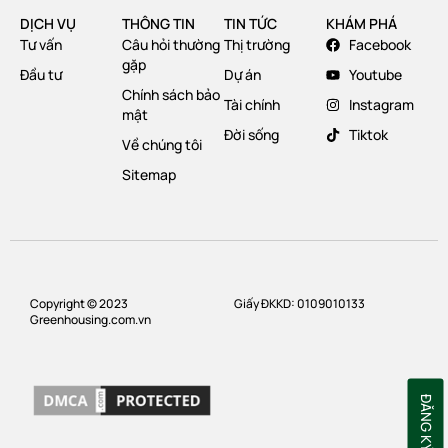
DỊCH VỤ
THÔNG TIN
TIN TỨC
KHÁM PHÁ
Tư vấn
Câu hỏi thường
Thị trường
Facebook
gặp
Đầu tư
Dự án
Youtube
Chính sách bảo
Tài chính
Instagram
mật
Đời sống
Tiktok
Về chúng tôi
Sitemap
Copyright © 2023
Giấy ĐKKD: 0109010133
Greenhousing.com.vn