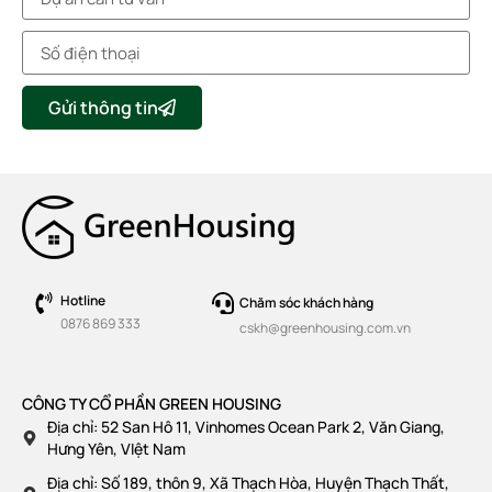
Gửi thông tin
Hotline
Chăm sóc khách hàng
0876 869 333
cskh@greenhousing.com.vn
CÔNG TY CỔ PHẦN GREEN HOUSING
Địa chỉ: 52 San Hô 11, Vinhomes Ocean Park 2, Văn Giang,
Hưng Yên, VIệt Nam
Địa chỉ: Số 189, thôn 9, Xã Thạch Hòa, Huyện Thạch Thất,