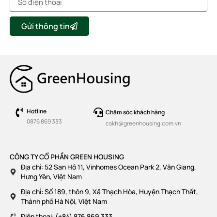
Gửi thông tin
Hotline
Chăm sóc khách hàng
0876 869 333
cskh@greenhousing.com.vn
CÔNG TY CỔ PHẦN GREEN HOUSING
Địa chỉ: 52 San Hô 11, Vinhomes Ocean Park 2, Văn Giang,
Hưng Yên, VIệt Nam
Địa chỉ: Số 189, thôn 9, Xã Thạch Hòa, Huyện Thạch Thất,
Thành phố Hà Nội, Việt Nam
Điện thoại: (+84) 876 869 333