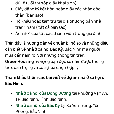
đủ 18 tuổi thì nộp giấy khai sinh)
Giấy đăng ký kết hôn hoặc giấy xác nhận độc
thân (bản sao)
Hộ khẩu hoặc tạm trú tại địa phương bán nhà
trên 1 năm ( tất cả bản sao)
Ảnh 3×4 của tất các thành viên trong gia đình
Trên đây là hướng dẫn về chuẩn bị hồ sơ và những điều
cần biết về
nhà ở xã hội Bắc Kỳ
, Bắc Ninh mà người
mua cần nắm rõ. Với những thông tin trên,
GreenHousing
hy vọng bạn đọc sẽ nắm được thông
tin quan trọng và có sự lựa chọn hợp lý.
Tham khảo thêm các bài viết về dự án nhà ở xã hội ở
Bắc Ninh:
Nhà ở xã hội của Đông Dương
tại Phường Vạn An,
TP. Bắc Ninh, Tỉnh Bắc Ninh.
Nhà ở xã hội của Bắc Kỳ
tại Xã Yên Trung, Yên
Phong, Bắc Ninh.