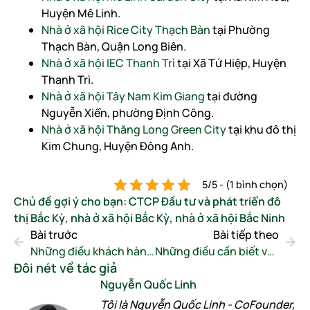
Huyện Mê Linh.
Nhà ở xã hội Rice City Thạch Bàn
tại Phường
Thạch Bàn, Quận Long Biên.
Nhà ở xã hội IEC Thanh Trì
tại Xã Tứ Hiệp, Huyện
Thanh Trì.
Nhà ở xã hội Tây Nam Kim Giang
tại đường
Nguyễn Xiển, phường Định Công.
Nhà ở xã hội Thăng Long Green City
tại khu đô thị
Kim Chung, Huyện Đông Anh.
5/5 - (1 bình chọn)
Chủ đề gợi ý cho bạn:
CTCP Đầu tư và phát triển đô
thị Bắc Kỳ
,
nhà ở xã hội Bắc Kỳ
,
nhà ở xã hội Bắc Ninh
Bài trước
Bài tiếp theo
Những điều khách hàng cần biết khi mua nhà ở xã hội Kinh Bắc
Những điều cần biết về dự án nhà ở xã hội Đông Dương
Đôi nét về tác giả
Nguyễn Quốc Linh
Tôi là Nguyễn Quốc Linh - CoFounder,