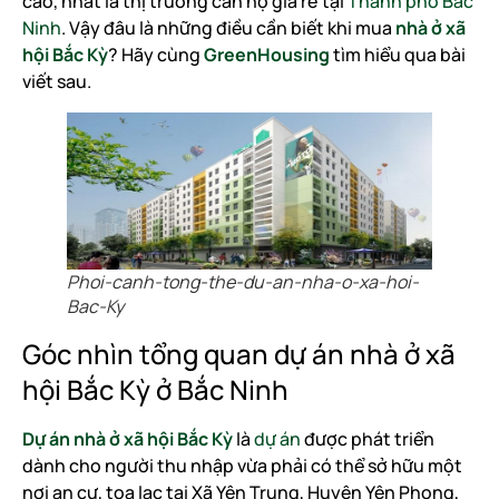
cao, nhất là thị trường căn hộ giá rẻ tại
Thành phố Bắc
Ninh
. Vậy đâu là những điều cần biết khi mua
nhà ở xã
hội Bắc Kỳ
? Hãy cùng
GreenHousing
tìm hiểu qua bài
viết sau.
Phoi-canh-tong-the-du-an-nha-o-xa-hoi-
Bac-Ky
Góc nhìn tổng quan dự án nhà ở xã
hội Bắc Kỳ ở Bắc Ninh
Dự án nhà ở xã hội Bắc Kỳ
là
dự án
được phát triển
dành cho người thu nhập vừa phải có thể sở hữu một
nơi an cư, tọa lạc tại Xã Yên Trung, Huyện Yên Phong,