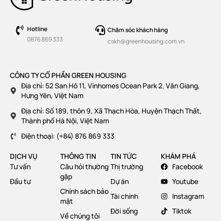
Hotline
Chăm sóc khách hàng
0876 869 333
cskh@greenhousing.com.vn
CÔNG TY CỔ PHẦN GREEN HOUSING
Địa chỉ: 52 San Hô 11, Vinhomes Ocean Park 2, Văn Giang,
Hưng Yên, VIệt Nam
Địa chỉ: Số 189, thôn 9, Xã Thạch Hòa, Huyện Thạch Thất,
Thành phố Hà Nội, Việt Nam
Điện thoại: (+84) 876 869 333
DỊCH VỤ
THÔNG TIN
TIN TỨC
KHÁM PHÁ
Tư vấn
Câu hỏi thường
Thị trường
Facebook
gặp
Đầu tư
Dự án
Youtube
Chính sách bảo
Tài chính
Instagram
mật
Đời sống
Tiktok
Về chúng tôi