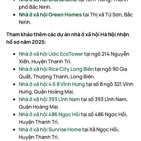
phố Bắc Ninh.
Nhà ở xã hội Green Homes
tại Thị xã Từ Sơn, Bắc
Ninh.
Tham khảo thêm các dự án nhà ở xã hội Hà Nội nhận
hồ sơ năm 2025:
Nhà ở xã hội Udic EcoTower
tại ngõ 214 Nguyễn
Xiển, Huyện Thanh Trì.
Nhà ở xã hội Rice City Long Biên
tại ngõ 90 Gia
Quất, Thượng Thanh, Long Biên.
Nhà ở xã hội 4 6 8 Vĩnh Hưng
tại số 8 ngõ 321 Vĩnh
Hưng, Quận Hoàng Mai.
Nhà ở xã hội 393 Lĩnh Nam
tại số 393 Lĩnh Nam,
Quận Hoàng Mai.
Nhà ở xã hội 486 Ngọc Hồi
tại số 486 Ngọc Hồi,
Huyện Thanh Trì.
Nhà ở xã hội Sunrise Home
tại Xã Ngọc Hồi,
Huyện Thanh Trì.